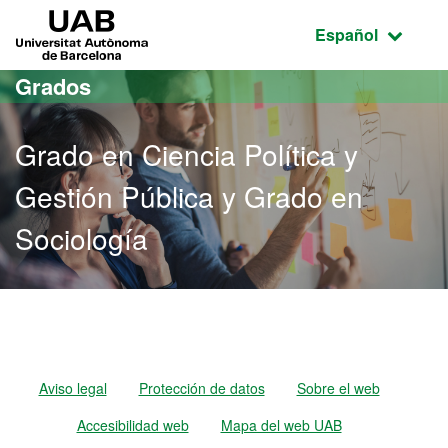
Acceso al contenido principal
Acceso a la navegación de la página
UAB Universitat Autònoma de Barcelona
Idioma seleccio
Español
Grados
Grado en Ciencia Política y
Gestión Pública y Grado en
Sociología
Grado en Ciencia Política
Aviso legal
Protección de datos
Sobre el web
Accesibilidad web
Mapa del web UAB