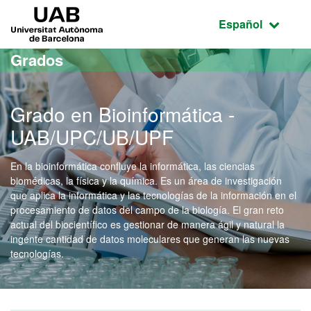
Acceso al contenido principal
Acceso a la navegación de la página
UAB Universitat Autònoma de Barcelona
Idioma seleccio
Español
Grados
Grado en Bioinformática -
UAB/UPC/UB/UPF
En la bioinformática confluye la informática, las ciencias
biomédicas, la física y la química. Es un área de investigación
que aplica la informática y las tecnologías de la información en el
procesamiento de datos del campo de la biología. El gran reto
actual del biocientífico es gestionar de manera ágil y natural la
ingente cantidad de datos moleculares que generan las nuevas
tecnologías.