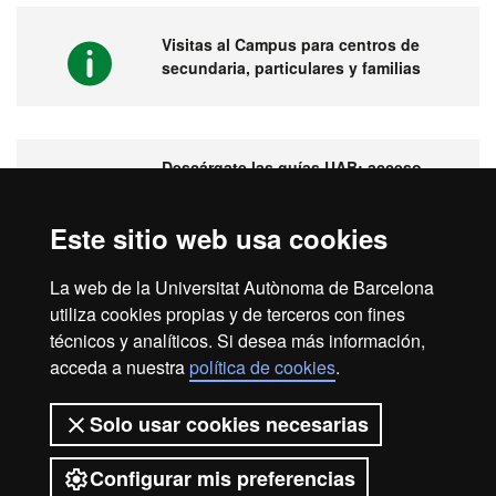
Visitas al Campus para centros de
secundaria, particulares y familias
Descárgate las guías UAB: acceso,
becas, movilidad internacional,
prácticas...
Este sitio web usa cookies
La web de la Universitat Autònoma de Barcelona
utiliza cookies propias y de terceros con fines
Visita la UAB
técnicos y analíticos. Si desea más información,
acceda a nuestra
política de cookies
.
Solo usar cookies necesarias
Configurar mis preferencias
2026 Universitat Autònoma de