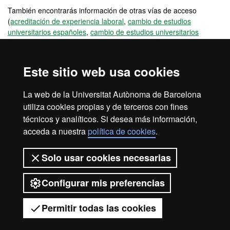
También encontrarás información de otras vías de acceso
(
acreditación de experiencia laboral
,
cambio de estudios
universitarios españoles
,
cambio de estudios universitarios
extranjeros
), o vías de acceso para estudiantes internacionales
no titulados (
estudiantes internacionales: bachillerato UE
,
estudiantes internacionales: bachillerato no UE
) y para alumnos
Este sitio web usa cookies
titulados (
reincorporaciones
,
universitarios UE
,
universitarios no
UE
y
titulados universitarios
).
La web de la Universitat Autònoma de Barcelona
utiliza cookies propias y de terceros con fines
técnicos y analíticos. Si desea más información,
acceda a nuestra
política de cookies
.
Aviso legal
Protección de datos
Sobre el web
Solo usar cookies necesarias
Accesibilidad web
Mapa del web UAB
Configurar mis preferencias
2026 Universitat Autònoma de
Barcelona
Permitir todas las cookies
Tienes dudas?
Desplegar el menú móvil