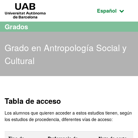
Acceso al contenido principal
Acceso a la navegación de la página
UAB Universitat Autònoma de Barcelona
Idioma seleccio
Español
Grados
Grado en Antropología Social y
Cultural
Grado en Antropología Soc
Tabla de acceso
Los alumnos que quieren acceder a estos estudios tienen, según
los estudios de procedencia, diferentes vías de acceso: