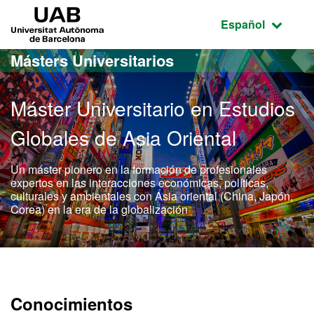
Acceso al contenido principal
Acceso a la navegación de la página
UAB Universitat Autònoma de Barcelona
Idioma seleccio
Español
Másters Universitarios
Máster Universitario en Estudios
Globales de Asia Oriental
Un máster pionero en la formación de profesionales
expertos en las interacciones económicas, políticas,
culturales y ambientales con Asia oriental (China, Japón,
Corea) en la era de la globalización
Máster Oficial - Estudios 
Conocimientos