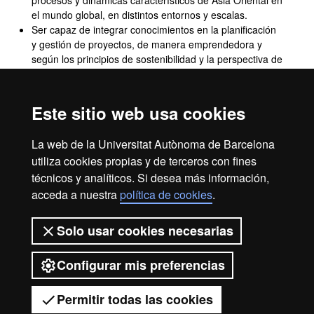
procesos y dinámicas característicos de Asia Oriental en
el mundo global, en distintos entornos y escalas.
Ser capaz de integrar conocimientos en la planificación
y gestión de proyectos, de manera emprendedora y
según los principios de sostenibilidad y la perspectiva de
género, en equipos multidisciplinares y culturalmente
diversos.
Ser capaz de trasmitir eficazmente los conocimientos
Este sitio web usa cookies
adquiridos sobre la importancia multidimensional de
Asia Oriental en un mundo global, tanto a públicos
La web de la Universitat Autònoma de Barcelona
generalistas como especializados.
utiliza cookies propias y de terceros con fines
Ser capaz de continuar formándose en el ámbito de
técnicos y analíticos. Si desea más información,
estudio de Asia Oriental y su influencia global, con
criterios de calidad académica y excelencia
acceda a nuestra
política de cookies
.
investigadora y profesional.
Solo usar cookies necesarias
Configurar mis preferencias
2026 Universitat Autònoma de
Barcelona
Permitir todas las cookies