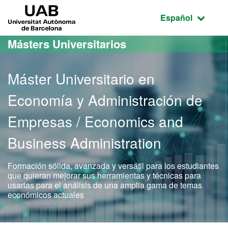
Acceso al contenido principal
Acceso a la navegación de la página
UAB Universitat Autònoma de Barcelona
Idioma seleccio
Español
Másters Universitarios
Máster Universitario en
Economía y Administración de
Empresas / Economics and
Business Administration
Formación sólida, avanzada y versátil para los estudiantes
que quieran mejorar sus herramientas y técnicas para
usarlas para el análisis de una amplia gama de temas
económicos actuales