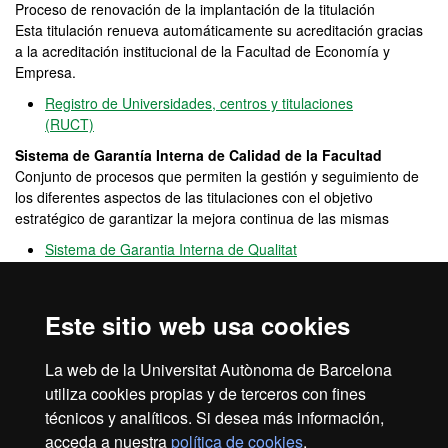
Proceso de renovación de la implantación de la titulación
Esta titulación renueva automáticamente su acreditación gracias
a la acreditación institucional de la Facultad de Economía y
Empresa.
Registro de Universidades, centros y titulaciones
(RUCT)
Sistema de Garantía Interna de Calidad de la Facultad
Conjunto de procesos que permiten la gestión y seguimiento de
los diferentes aspectos de las titulaciones con el objetivo
estratégico de garantizar la mejora continua de las mismas
Sistema de Garantia Interna de Qualitat
Pla d'Acció Tutorial PAT
Comissió de Qualitat
Informe de certificació de la implantació del SGIQ
Este sitio web usa cookies
Resolució d’acreditació institucional de la Facultat
OPINA UAB
La web de la Universitat Autònoma de Barcelona
Canal
abierto de participación que permite hacer llegar
utiliza cookies propias y de terceros con fines
sugerencias, quejas y felicitaciones sobre el funcionamiento de la
técnicos y analíticos. Si desea más información,
UAB
acceda a nuestra
política de cookies
.