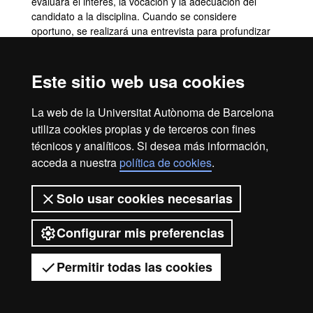
evaluará el interés, la vocación y la adecuación del
candidato a la disciplina. Cuando se considere
oportuno, se realizará una entrevista para profundizar
en aspectos académicos, profesionales y lingüísticos.
Este sitio web usa cookies
Complementos de formación
La web de la Universitat Autònoma de Barcelona
No se prevén complementos de formación.
utiliza cookies propias y de terceros con fines
técnicos y analíticos. Si desea más información,
acceda a nuestra
política de cookies
.
Aviso legal
Protección de datos
Sobre el web
Solo usar cookies necesarias
Accesibilidad web
Mapa del web UAB
Configurar mis preferencias
2026 Universitat Autònoma de
Barcelona
Permitir todas las cookies
Tienes dudas?
Desplegar el menú móvil