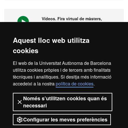
Vídeos. Fira virtual de màsters,
postgraus i doctorats
Aquest lloc web utilitza
cookies
1ª universitat a l'Estat espanyol i 149
del món
El web de la Universitat Autònoma de Barcelona
utilitza cookies pròpies i de tercers amb finalitats
tècniques i analítiques. Si desitja més informació
accedeixi a la nostra
política de cookies
.
Avís legal
Protecció de dades
Sobre el web
Només s’utilitzen cookies quan és
necessari
Accessibilitat web
Mapa del web UAB
Configurar les meves preferències
2026 Universitat Autònoma de