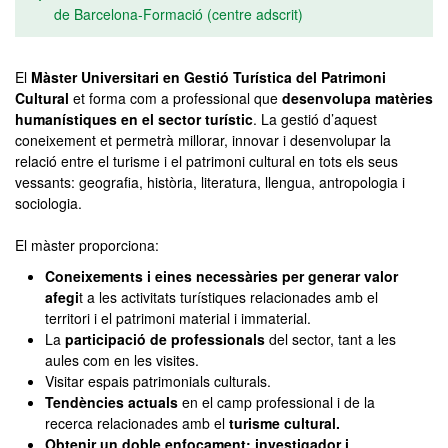
de Barcelona-Formació (centre adscrit)
El
Màster Universitari en Gestió Turística del Patrimoni
Cultural
et forma com a professional que
desenvolupa matèries
humanístiques en el sector turístic
. La gestió d’aquest
coneixement et permetrà millorar, innovar i desenvolupar la
relació entre el turisme i el patrimoni cultural en tots els seus
vessants: geografia, història, literatura, llengua, antropologia i
sociologia.
El màster proporciona:
Coneixements i eines necessàries per generar valor
afegi
t a les activitats turístiques relacionades amb el
territori i el patrimoni material i immaterial.
La
participació de professionals
del sector, tant a les
aules com en les visites.
Visitar espais patrimonials culturals.
Tendències actuals
en el camp professional i de la
recerca relacionades amb el
turisme cultural.
Obtenir un doble enfocament: investigador i