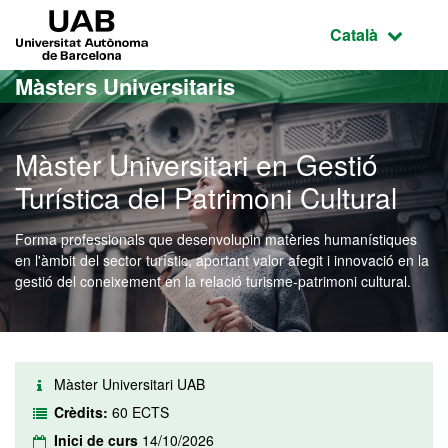
Ves al contingut principal
Ves a la navegació de la pàgina
UAB Universitat Autònoma de Barcelona
Idioma selecci
Català
Màsters Universitaris
Màster Universitari en Gestió
Turística del Patrimoni Cultural
Forma professionals que desenvolupin matèries humanístiques
en l'àmbit del sector turístic, aportant valor afegit i innovació en la
gestió del coneixement en la relació turisme-patrimoni cultural.
Màster Universitari UAB
Crèdits:
60 ECTS
Inici de curs
14/10/2026