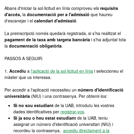
Abans d'iniciar la sol·licitud en línia comproveu els
requisits
d'accés,
la
documentació per a l'admissió
que haureu
d'escanejar i el
calendari d'admissió
.
La preinscripció només quedarà registrada, si s’ha realitzat el
pagament de la taxa amb targeta bancària
i s'ha adjuntat tota
la
documentació obligatòria
.
PASSOS A SEGUIR:
1.
Accediu
a
l'aplicació de la sol·licitud en línia
i seleccioneu el
màster que us interessa.
Per accedir a l'aplicació necessiteu un
número d'identificació
universitària
(NIU) i una contrasenya. Per obtenir-los:
Si no sou estudiant
de la UAB, introduïu les vostres
dades identificatives per
registrar-vos
.
Si ja sou o heu estat estudiant
de la UAB, teniu
assignat un número d'identificació universitari (NIU) i
recordeu la contrasenya,
accediu directament a la