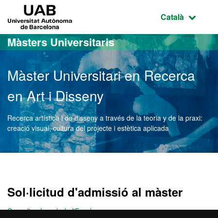
Ves al contingut principal
Ves a la navegació de la pàgina
UAB Universitat Autònoma de Barcelona
Idioma selecci
Català
Màsters Universitaris
Màster Universitari en Recerca
en Art i Disseny
Recerca artística i de disseny a través de la teoria y de la praxi:
creació visual, cultura del projecte i estètica aplicada
Màster Oficial - Recerca e
Sol·licitud d'admissió al màster
Consulteu la web de l'Escola
.