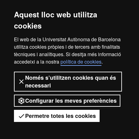
Aquest lloc web utilitza
Avís legal
cookies
Protecció de dades
Sobre el web
Accessibilitat web
Mapa del web UAB
El web de la Universitat Autònoma de Barcelona
utilitza cookies pròpies i de tercers amb finalitats
2026 Universitat Autònoma de
tècniques i analítiques. Si desitja més informació
Barcelona
accedeixi a la nostra
política de cookies
.
Només s’utilitzen cookies quan és
necessari
Configurar les meves preferències
Permetre totes les cookies
Tens dubtes?
Desplegar el menú mòbil