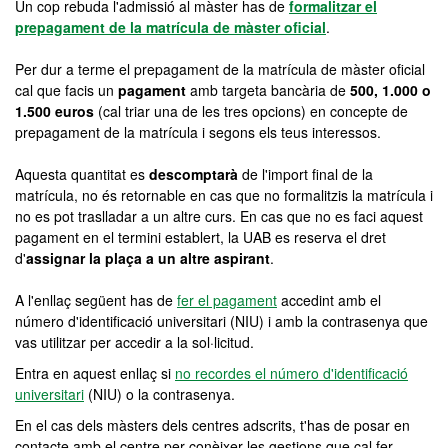
Un cop rebuda l'admissió al màster has de
formalitzar el
prepagament de la matrícula de màster oficial
.
Per dur a terme el prepagament de la matrícula de màster oficial
cal que facis un
pagament
amb targeta bancària de
500, 1.000 o
1.500 euros
(cal triar una de les tres opcions) en concepte de
prepagament de la matrícula i segons els teus interessos.
Aquesta quantitat es
descomptarà
de l'import final de la
matrícula, no és retornable en cas que no formalitzis la matrícula i
no es pot traslladar a un altre curs. En cas que no es faci aquest
pagament en el termini establert, la UAB es reserva el dret
d'
assignar la plaça a un altre aspirant
.
A l'enllaç següent has de
fer el pagament
accedint amb el
número d'identificació universitari (NIU) i amb la contrasenya que
vas utilitzar per accedir a la sol·licitud.
Entra en aquest enllaç si
no recordes el número d'identificació
universitari
(NIU) o la contrasenya.
En el cas dels màsters dels centres adscrits, t'has de posar en
contacte amb el centre per conèixer les gestions que cal fer.