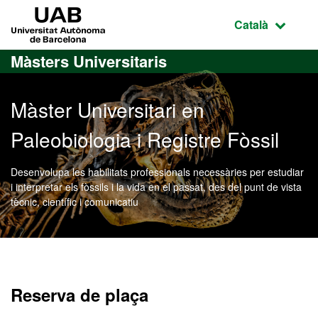
Ves al contingut principal
Ves a la navegació de la pàgina
UAB Universitat Autònoma de Barcelona
Idioma selecci
Català
Màsters Universitaris
Màster Universitari en
Paleobiologia i Registre Fòssil
Desenvolupa les habilitats professionals necessàries per estudiar
i interpretar els fòssils i la vida en el passat, des del punt de vista
tècnic, científic i comunicatiu
Màster Oficial - Paleobiolo
Reserva de plaça