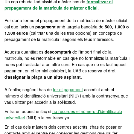
Un cop rebuda l'admissió al màster has de
formalitzar el
prepagament de la matrícula de màster oficial
.
Per dur a terme el prepagament de la matrícula de màster oficial
cal que facis un
pagament
amb targeta bancària de
500, 1.000 o
1.500 euros
(cal triar una de les tres opcions) en concepte de
prepagament de la matrícula i segons els teus interessos.
Aquesta quantitat es
descomptarà
de l'import final de la
matrícula, no és retornable en cas que no formalitzis la matrícula i
no es pot traslladar a un altre curs. En cas que no es faci aquest
pagament en el termini establert, la UAB es reserva el dret
d'
assignar la plaça a un altre aspirant
.
A l'enllaç següent has de
fer el pagament
accedint amb el
número d'identificació universitari (NIU) i amb la contrasenya que
vas utilitzar per accedir a la sol·licitud.
Entra en aquest enllaç si
no recordes el número d'identificació
universitari
(NIU) o la contrasenya.
En el cas dels màsters dels centres adscrits, t'has de posar en
contacte amb el centre per conèixer les gestions que cal fer.