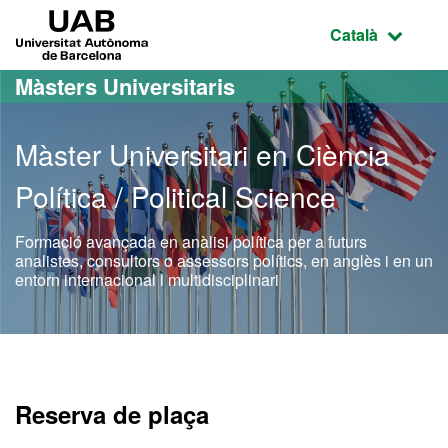
Ves al contingut principal
Ves a la navegació de la pàgina
UAB Universitat Autònoma de Barcelona
Idioma selecci
Català
Màsters Universitaris
Màster Universitari en Ciència
Política / Political Science
Formació avançada en anàlisi política per a futurs
analistes, consultors o assessors polítics, en anglès i en un
entorn internacional i multidisciplinari
Màster Oficial - Ciència Pol
Reserva de plaça