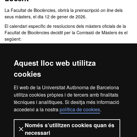
La Facultat de Biociències, obrirà la preinscripció
on line
dels
seus màsters, el dia 12 de gener de 2026.
El calendari específic de resolucions dels màsters oficials de la
Facultat de Biociències decidit per la Comissió de Màsters és el
següent:
Sol·licitud de preinscripció: Del dia 12 de gener al dia 29
de maig (ambdós inclosos).
Aquest lloc web utilitza
Data prevista de resolució: A partir del 12 de juny.
Durant la setmana següent es realitzarà la notificació
cookies
corresponent als estudiants.
Data pagament Prematrícula: Tot estudiant “Admès” i
El web de la Universitat Autònoma de Barcelona
“Admès condicional” ha d'abonar l’import en concepte
de
Prematrícula
abans del 21 de juny per garantir la
utilitza cookies pròpies i de tercers amb finalitats
plaça.
Recorda
: Si no fas efectiu el pagament de la
tècniques i analítiques. Si desitja més informació
prematricula abans de la data indicada, entendrem que
accedeixi a la nostra
política de cookies
.
renuncies a la teva plaça al màster.
Només s’utilitzen cookies quan és
necessari