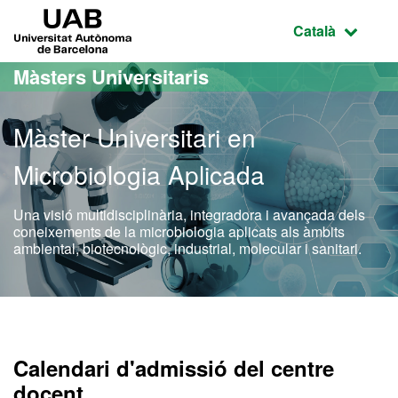
Ves al contingut principal
Ves a la navegació de la pàgina
UAB Universitat Autònoma de Barcelona
Idioma selecci
Català
Màsters Universitaris
Màster Universitari en
Microbiologia Aplicada
Una visió multidisciplinària, integradora i avançada dels
coneixements de la microbiologia aplicats als àmbits
ambiental, biotecnològic, industrial, molecular i sanitari.
Màster Oficial - Microbiol
Calendari d'admissió del centre
docent