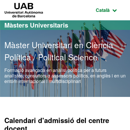
Ves al contingut principal
Ves a la navegació de la pàgina
UAB Universitat Autònoma de Barcelona
Idioma selecci
Català
Màsters Universitaris
Màster Universitari en Ciència
Política / Political Science
Formació avançada en anàlisi política per a futurs
analistes, consultors o assessors polítics, en anglès i en un
entorn internacional i multidisciplinari
Màster Oficial - Ciència Pol
Calendari d'admissió del centre
docent