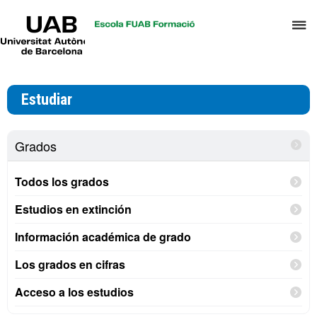
UAB
C
Universitat
Autònoma
a
de
p
Barcelona
d
Estudiar
el
m
d
Grados
T
y
Todos los grados
D
Estudios en extinción
H
Información académica de grado
Los grados en cifras
Acceso a los estudios