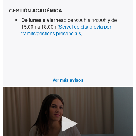
GESTIÓN ACADÉMICA
De lunes a viernes
:
:
de 9:00h a 14:00h y de
15:00h a 18:00h (
Servei de cita prèvia per
tràmits/gestions presencials
)
Ver más avisos