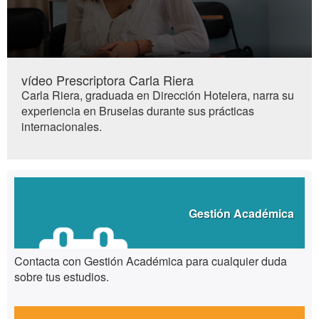
0
seconds
vídeo Prescriptora Carla Riera
of
Carla Riera, graduada en Dirección Hotelera, narra su
0
seconds
experiencia en Bruselas durante sus prácticas
internacionales.
Destacamos
Gestión Académica
Contacta con Gestión Académica para cualquier duda
sobre tus estudios.