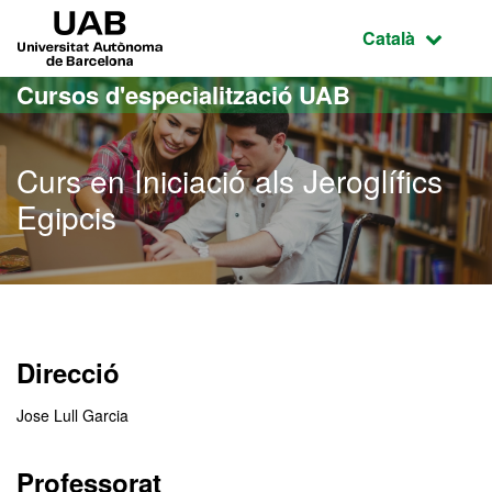
Ves al contingut principal
Ves a la navegació de la pàgina
UAB Universitat Autònoma de Barcelona
Idioma selecci
Català
Cursos d'especialització UAB
Curs en Iniciació als Jeroglífics
Egipcis
Direcció
Jose Lull Garcia
Professorat