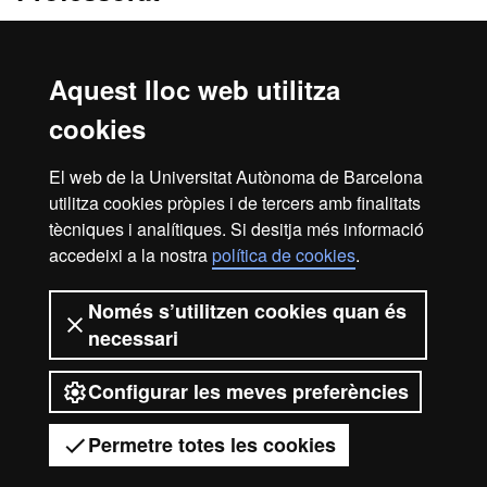
Oliver Cano Da Cunha
Josep Cervello Autuori
Aquest lloc web utilitza
Jose Lull Garcia
cookies
Centres responsables
El web de la Universitat Autònoma de Barcelona
utilitza cookies pròpies i de tercers amb finalitats
Institut Interuniversitari d'Estudis del Pròxim Orient Antic
tècniques i analítiques. Si desitja més informació
accedeixi a la nostra
política de cookies
.
Inici
Avís legal
Protecció de dades
Només s’utilitzen cookies quan és
necessari
Sobre el web
Accessibilitat web
Configurar les meves preferències
2026 Universitat Autònoma de
Barcelona
Permetre totes les cookies
Tens dubtes?
Desplegar el menú mòbil