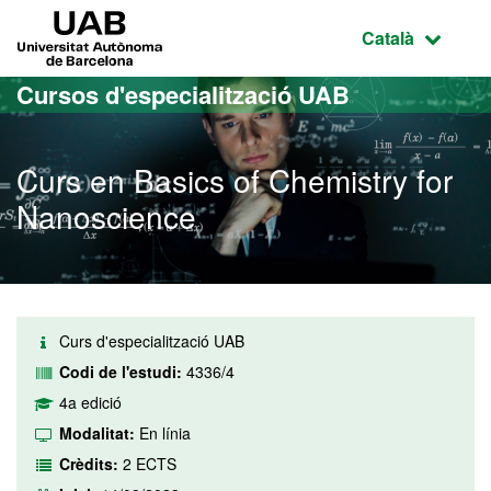
Ves al contingut principal
Ves a la navegació de la pàgina
UAB Universitat Autònoma de Barcelona
Idioma selecci
Català
Cursos d'especialització UAB
Curs en Basics of Chemistry for
Nanoscience
Curs d'especialització UAB
Codi de l'estudi:
4336/4
4a edició
Modalitat:
En línia
Crèdits:
2 ECTS