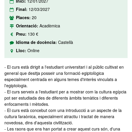
Inici:
12/01/2027
Final:
12/03/2027
Places:
20
Orientació:
Acadèmica
Preu:
130 €
Idioma de docència:
Castellà
Lloc:
Online
- El curs està dirigit a l'estudiant universitari i al públic cultivat en
general que desitja posseir una formació egiptològica
especialment centrada en alguns temes d'interès vinculats a
l'egiptologia.
- El curs serveix a l'estudiant per a mostrar com la cultura egípcia
pot ser estudiada des de diferents àmbits temàtics i diferents
enfocaments i mètodes.
- El curs està concebut com una introducció a un aspecte de la
cultura faraònica, especialment atractiu i tractat de manera
novedosa, dins d'aquesta civilització.
- Les raons que ens han portat a crear aquest curs són, d'una