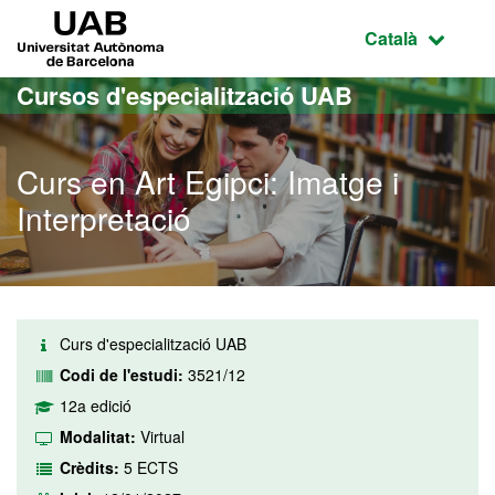
Ves al contingut principal
Ves a la navegació de la pàgina
UAB Universitat Autònoma de Barcelona
Idioma selecci
Català
Cursos d'especialització UAB
Curs en Art Egipci: Imatge i
Interpretació
Curs d'especialització UAB
Codi de l'estudi:
3521/12
12a edició
Modalitat:
Virtual
Crèdits:
5 ECTS