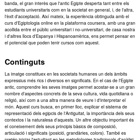
banda, el gran interès que l'antic Egipte desperta tant entre els
estudiants universitaris com en la societat en general, i, de l'altra,
l'èxit d'acceptació. Així mateix, la experiència obtinguda amb el
curs d'Egiptologia online en la plataforma coursera, amb una gran
acollida entre el públic universitari i no-universitari, de casa nostra
i d'altres llocs d'Espanya i Hispanoamèrica, ens permet pensar en
el potencial que poden tenir cursos com aquest.
Continguts
La imatge constituex en les societats humanes un dels àmbits
expressius més rics i diversos en significats. En el cas de l'Egipte
antic, comprendre les seves imatges permet acostar-se a un gran
nombre d'aspectes concrets de la seva cultura, vida quotidiana o
religió, així com a una altra manera de veure i d'interpretar el
món. Aquest curs busca, en primer lloc, explicar el sistema de
representació dels egipcis de l'Antiguitat, la importància dels seus
contextos i la naturalesa d'aquests. Un altre objectiu important és
el coneixement dels seus principis bàsics de composició,
articulació i significats (posició, grandàries, colors). També es
pretén iniciar l'estudiant en les metodologies tradicionals d'anàlisi