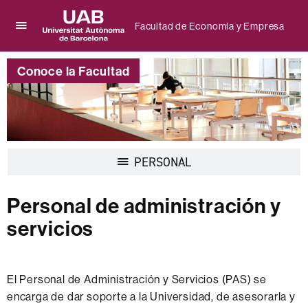
Facultad de Economía y Empresa
Clica
UAB
aquí
Universitat
para
Conoce la Facultad
Autònoma
desplegar
de
el
Barcelona
menú
de
Facultad
de
Desplegar
PERSONAL
Economía
la
y
navegación
Empresa
Personal de administración y
servicios
El Personal de Administración y Servicios (PAS) se
encarga de dar soporte a la Universidad, de asesorarla y