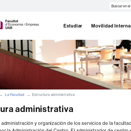
Buscar
en
U
el
A
web
Estudiar
Movilidad Interna
B
La Facultad
Estructura administrativa
ura administrativa
 administración y organización de los servicios de la faculta
or la Administración del Centro. El administrador de centro 