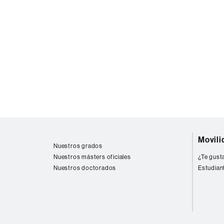
Mapa
Movili
web
Nuestros grados
Nuestros másters oficiales
¿Te gusta
Nuestros doctorados
Estudian