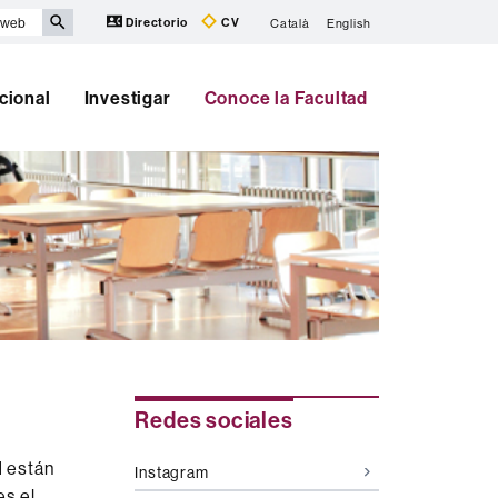
Directorio
CV
Català
English
cional
Investigar
Conoce la Facultad
Información
Redes sociales
complementaria
d están
Instagram
es el