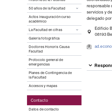
responsable d
50 años de la Facultad
servicios y de
Actos inauguración curso
delegado por 
académico
Edificio
La Facultad en cifras
08193 Bel
Galería fotográfica
ad.econ
Doctores Honoris Causa
Facultad
Protocolo general de
emergencias
Respons
Planes de Contingencia de
la Facultad
Accesos y mapas
Contacto
Datos de contacto