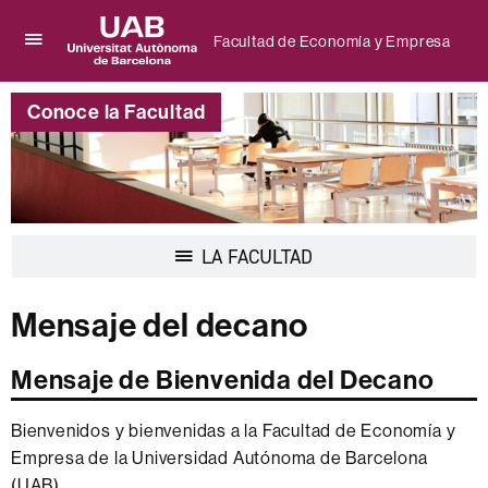
Facultad de Economía y Empresa
Clica
UAB
aquí
Universitat
para
Conoce la Facultad
Autònoma
desplegar
de
el
Barcelona
menú
de
Facultad
de
Economía
Desplegar
LA FACULTAD
y
la
Empresa
navegación
Mensaje del decano
Mensaje de Bienvenida del Decano
Bienvenidos y bienvenidas a la Facultad de Economía y
Empresa de la Universidad Autónoma de Barcelona
(UAB).