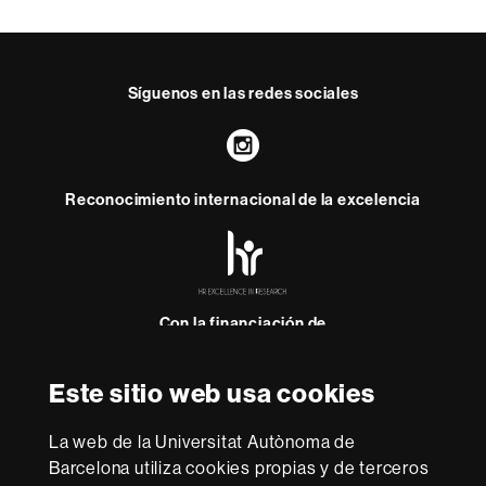
Síguenos en las redes sociales
Instagram
Reconocimiento internacional de la excelencia
HR
Excellence
in
Research
-
Con la financiación de
Euraxess
Este sitio web usa cookies
Sobre
esta
La web de la Universitat Autònoma de
Barcelona utiliza cookies propias y de terceros
web
Aviso legal
Protección de datos
Sobre el