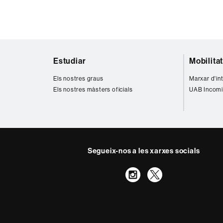
Mapa
Estudiar
Mobilita
web
Els nostres graus
Marxar d'in
Els nostres màsters oficials
UAB Incomi
Segueix-nos a les xarxes socials
Instagram
Twitter
Sobre
aquest