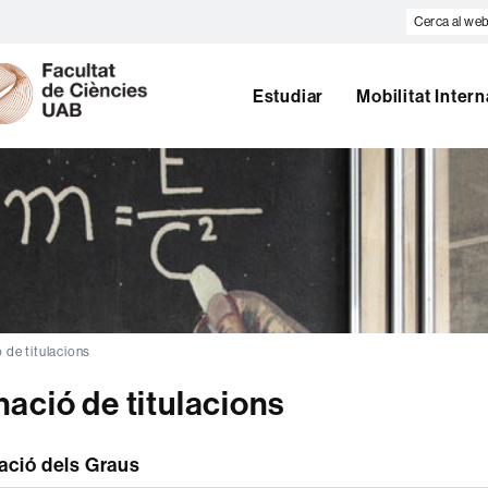
Cerca
al
U
web
A
B
Estudiar
Mobilitat Inter
 de titulacions
ació de titulacions
ació dels Graus