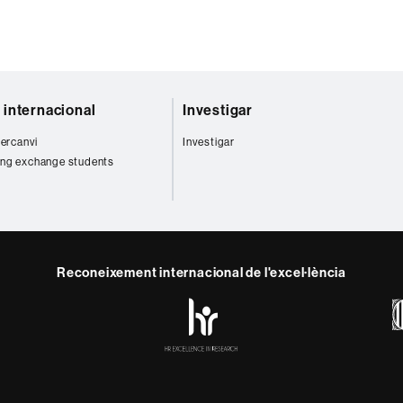
t internacional
Investigar
tercanvi
Investigar
ng exchange students
Reconeixement internacional de l'excel·lència
HR
Excellence
in
Research
-
Euraxess