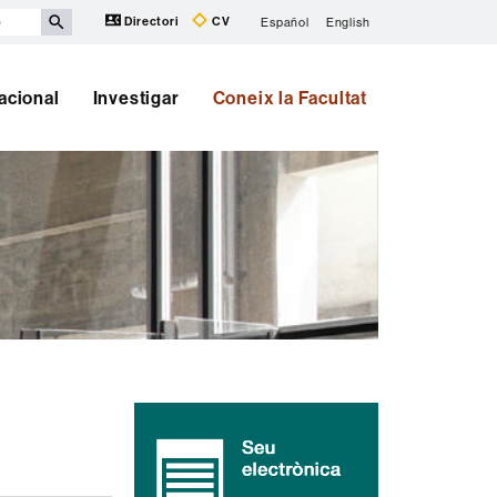
Directori
CV
Español
English
nacional
Investigar
Coneix la Facultat
Informació
complementària