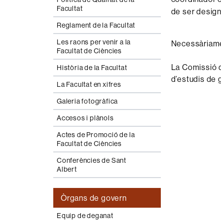
Facultat
de ser design
Reglament de la Facultat
Les raons per venir a la
Necessàriamen
Facultat de Ciències
La Comissió d
Història de la Facultat
d’estudis de 
La Facultat en xifres
Galeria fotogràfica
Accesos i plànols
Actes de Promoció de la
Facultat de Ciències
Conferències de Sant
Albert
Òrgans de govern
Equip de deganat