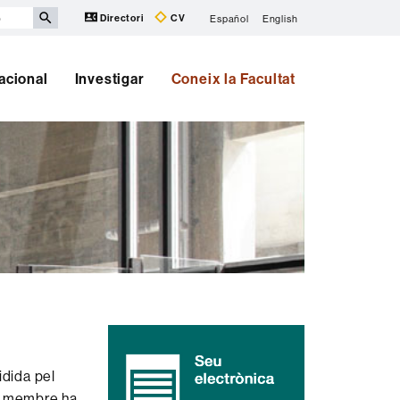
Directori
CV
Español
English
nacional
Investigar
Coneix la Facultat
Informació
complementària
idida pel
ui membre ha