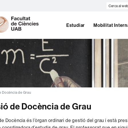
Cerca
al
U
web
A
Estudiar
Mobilitat Inter
B
e Docència de Grau
ió de Docència de Grau
e Docència és l’òrgan ordinari de gestió del grau i està pres
 coordinadora d’estudis de grau. El professorat que en sig