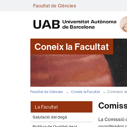
Facultat de Ciències
Coneix la Facultat
Facultat de Ciències
Coneix la Facultat
Comissió d
Comiss
La Facultat
Salutació del degà
La Comissió d
coordinador o
Política de Qualitat de la