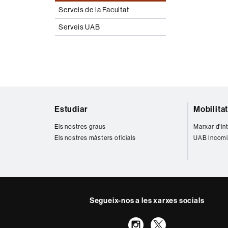
Serveis de la Facultat
Serveis UAB
Mapa
Estudiar
Mobilita
web
Els nostres graus
Marxar d'in
Els nostres màsters oficials
UAB Incomi
Segueix-nos a les xarxes socials
Instagram
Twitter