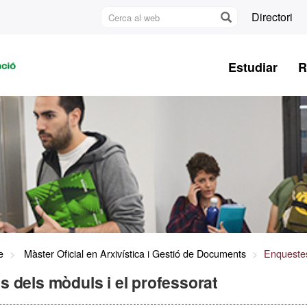
Cerca
Directori
al
U
web
A
Estudiar
R
B
e
Màster Oficial en Arxivística i Gestió de Documents
Enquestes
 dels mòduls i el professorat