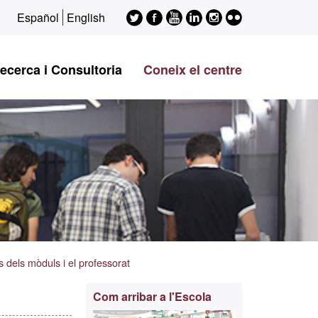
Twitter
Facebook
Youtube
LinkedIn
Instagram
Flickr
Español
English
ESAGED
ESAGED
ESAGED
ESAGED
ESAGED
ESAGED
ecerca i Consultoria
Coneix el centre
 dels mòduls i el professorat
Informació
Com arribar a l'Escola
complementària