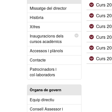
Curs 2
Missatge del director
Curs 2
Història
Curs 2
Xifres
Inauguracions dels
Curs 2
cursos acadèmics
Curs 2
Accessos i plànols
Curs 2
Contacte
Patrocinadors i
col·laboradors
Òrgans de govern
Equip directiu
Consell Assessor i