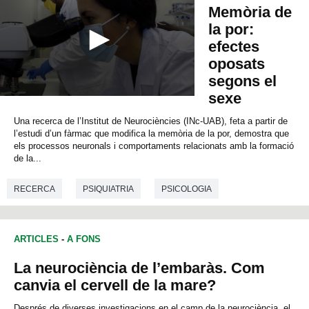
Memòria de
la por:
efectes
oposats
segons el
sexe
0
s
Una recerca de l’Institut de Neurociències (INc-UAB), feta a partir de
e
c
l’estudi d’un fàrmac que modifica la memòria de la por, demostra que
o
els processos neuronals i comportaments relacionats amb la formació
n
de la...
d
s
o
RECERCA
PSIQUIATRIA
PSICOLOGIA
f
0
NEUROCIÈNCIES
MEDICINA
BIOLOGIA
s
e
ARTICLES
-
A FONS
c
o
La neurociència de l’embaràs. Com
n
d
canvia el cervell de la mare?
s
Després de diverses investigacions en el camp de la neurociència, el