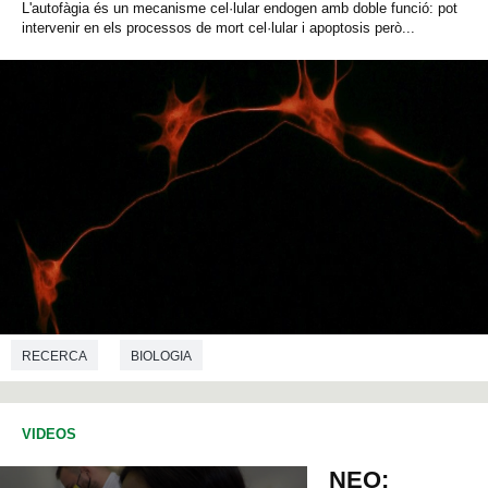
L'autofàgia és un mecanisme cel·lular endogen amb doble funció: pot
intervenir en els processos de mort cel·lular i apoptosis però...
RECERCA
BIOLOGIA
VIDEOS
NEO: