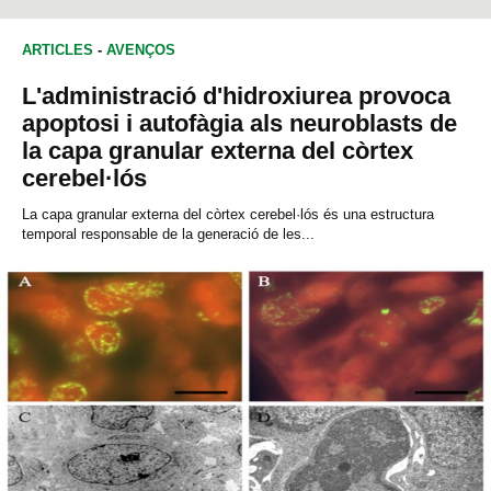
NEUROCIÈNCIES
MEDICINA
GENÈTICA
ARTICLES
-
AVENÇOS
BIOQUÍMICA
BIOLOGIA
L'administració d'hidroxiurea provoca
apoptosi i autofàgia als neuroblasts de
la capa granular externa del còrtex
cerebel·lós
La capa granular externa del còrtex cerebel·lós és una estructura
temporal responsable de la generació de les...