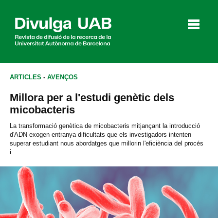
p
a
l
ARTICLES
-
AVENÇOS
Millora per a l'estudi genètic dels
Articles
Entrevistes
Vídeos
micobacteris
La transformació genètica de micobacteris mitjançant la introducció
d'ADN exogen entranya dificultats que els investigadors intenten
superar estudiant nous abordatges que millorin l'eficiència del procés
Agenda
i...
English
Español
CERCAR