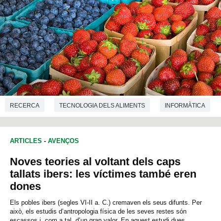
RECERCA
TECNOLOGIA DELS ALIMENTS
INFORMÀTICA
GENÈTICA
BIOTECNOLOGIA
BIOLOGIA
ARTICLES
-
AVENÇOS
Noves teories al voltant dels caps
tallats ibers: les víctimes també eren
dones
Els pobles ibers (segles VI-II a. C.) cremaven els seus difunts. Per
això, els estudis d’antropologia física de les seves restes són
escassos i, com a tal, d’un gran valor. En aquest estudi dues...