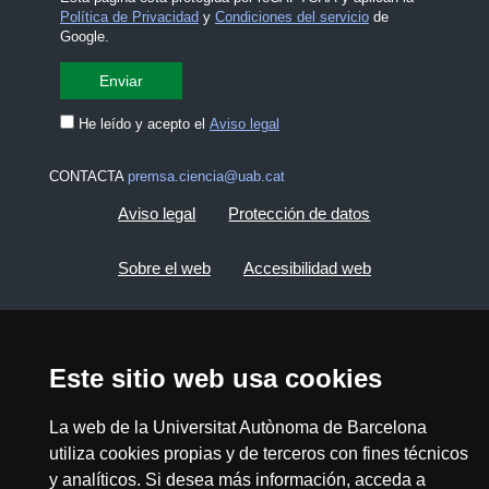
Política de Privacidad
y
Condiciones del servicio
de
Google.
He leído y acepto el
Aviso legal
CONTACTA
premsa.ciencia@uab.cat
Aviso legal
Protección de datos
Sobre el web
Accesibilidad web
Mapa del web UAB
Este sitio web usa cookies
2026 Divulga UAB - Commons Reconocimiento -
No Comercial (CC BY NC) - ISSN: 2014-6388
La web de la Universitat Autònoma de Barcelona
View low-bandwidth version
utiliza cookies propias y de terceros con fines técnicos
y analíticos. Si desea más información, acceda a