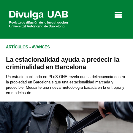
p
a
l
ARTÍCULOS
-
AVANCES
La estacionalidad ayuda a predecir la
Artículos
Entrevistas
Vídeos
criminalidad en Barcelona
Un estudio publicado en PLoS ONE revela que la delincuencia contra
la propiedad en Barcelona sigue una estacionalidad marcada y
predecible. Mediante una nueva metodología basada en la entropía y
Agenda
en modelos de...
English
Català
BUSCAR