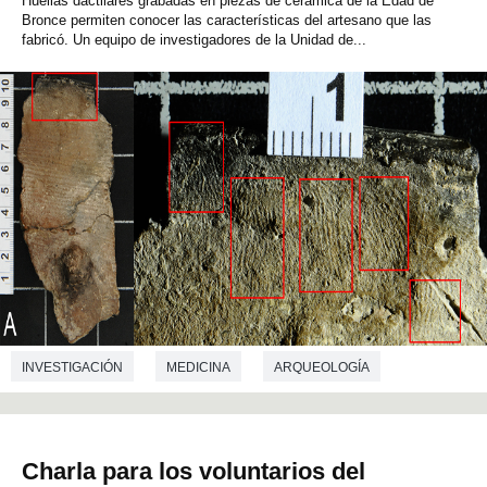
Huellas dactilares grabadas en piezas de cerámica de la Edad de
CRIMINOLOGÍA
DEMOGRAFÍA
ECONOMÍA
Bronce permiten conocer las características del artesano que las
fabricó. Un equipo de investigadores de la Unidad de...
CIENCIAS DE LA EDUCACIÓN
GEOGRAFÍA
DERECHO
CIENCIAS POLÍTICAS
SOCIOLOGÍA
TRADUCCIÓN E INTERPRETACIÓN
PSICOLOGÍA SOCIAL
INVESTIGACIÓN
MEDICINA
ARQUEOLOGÍA
PREHISTORIA
CRIMINOLOGÍA
Charla para los voluntarios del