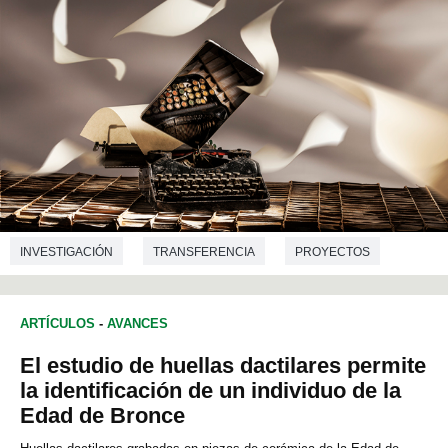
INVESTIGACIÓN
TRANSFERENCIA
PROYECTOS
ARTE
HISTORIA
ARQUEOLOGÍA
ARTÍCULOS
-
AVANCES
HISTORIA DEL ARTE
PREHISTORIA
LINGÜÍSTICA
El estudio de huellas dactilares permite
FILOLOGIA
LITERATURA
FILOSOFÍA
la identificación de un individuo de la
Edad de Bronce
ANTROPOLOGÍA
CIENCIAS DE LA COMUNICACIÓN