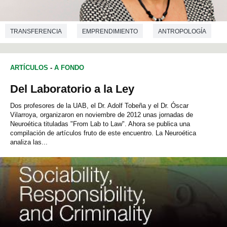
TRANSFERENCIA
EMPRENDIMIENTO
ANTROPOLOGÍA
CIENCIAS DE LA COMUNICACIÓN
CRIMINOLOGÍA
ARTÍCULOS
-
A FONDO
DEMOGRAFÍA
ECONOMÍA
CIENCIAS DE LA EDUCACIÓN
Del Laboratorio a la Ley
GEOGRAFÍA
DERECHO
CIENCIAS POLÍTICAS
Dos profesores de la UAB, el Dr. Adolf Tobeña y el Dr. Óscar
SOCIOLOGÍA
PSICOLOGÍA SOCIAL
Vilarroya, organizaron en noviembre de 2012 unas jornadas de
Neuroética tituladas "From Lab to Law". Ahora se publica una
compilación de artículos fruto de este encuentro. La Neuroética
analiza las...