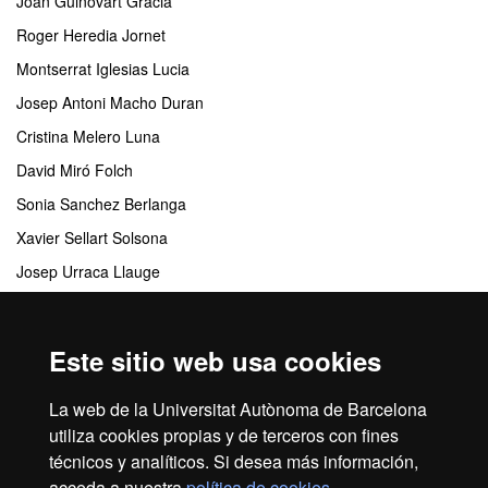
Joan Guinovart Gracia
Roger Heredia Jornet
Montserrat Iglesias Lucia
Josep Antoni Macho Duran
Cristina Melero Luna
David Miró Folch
Sonia Sanchez Berlanga
Xavier Sellart Solsona
Josep Urraca Llauge
Sergio Valiente Requena
Este sitio web usa cookies
Centros responsables
La web de la Universitat Autònoma de Barcelona
FUAB Formación. Prevención y Seguridad Integral
utiliza cookies propias y de terceros con fines
técnicos y analíticos. Si desea más información,
acceda a nuestra
política de cookies
.