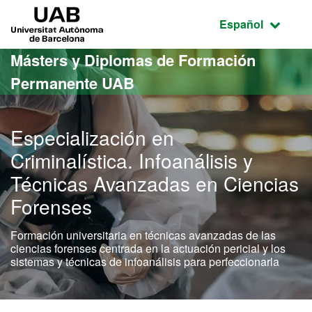
Acceso al contenido principal
Acceso a la navegación de la página
UAB Universitat Autònoma de Barcelona
Idioma seleccio
Español
Másters y Diplomas de Formación
Permanente UAB
Especialización en
Criminalística. Infoanálisis y
Técnicas Avanzadas en Ciencias
Forenses
Formación universitaria en técnicas avanzadas de las
ciencias forenses centrada en la actuación pericial y los
sistemas y técnicas de infoanálisis para perfeccionarla