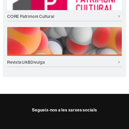
a
F
a
CORE Patrimoni Cultural
c
u
l
t
a
t
Revista UABDivulga
Segueix-nos a les xarxes socials
Instagram
Twitter
Facebook
Youtube
LinkedIn