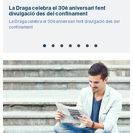
La Draga celebra el 30è aniversari fent
divulgació des del confinament
La Draga celebra el 30è aniversari fent divulgació des del
confinament
Més
informació
UAB