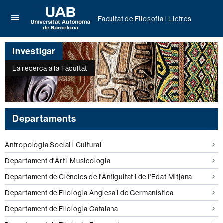
Facultat de Filosofia i Lletres
Prem
UAB
per
Universitat
desplegar
Investigar
Autònoma
el
de
menú
La recerca a la Facultat
Barcelona
de
Facultat
de
Filosofia
i
Departaments
Lletres
Antropologia Social i Cultural
Departament d'Art i Musicologia
Departament de Ciències de l'Antiguitat i de l'Edat Mitjana
Departament de Filologia Anglesa i de Germanística
Departament de Filologia Catalana