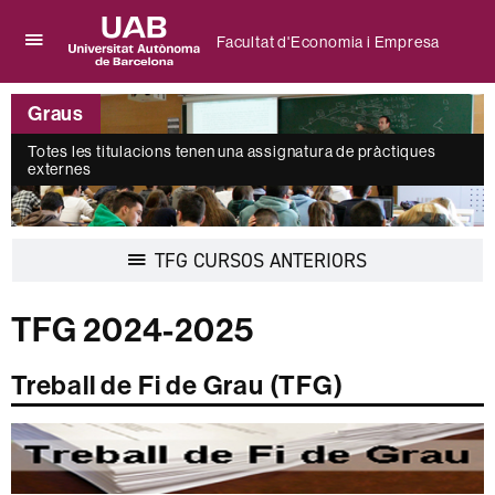
Facultat d'Economia i Empresa
Prem
UAB
per
Universitat
desplegar
Graus
Autònoma
el
de
menú
Totes les titulacions tenen una assignatura de pràctiques
Barcelona
de
externes
Facultat
d'Economia
i
Empresa
Desplegar
TFG CURSOS ANTERIORS
la
navegació
TFG 2024-2025
Treball de Fi de Grau (TFG)