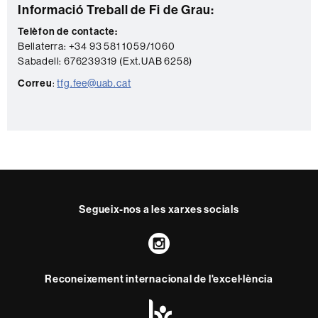
Informació
C
Informació Treball de Fi de Grau:
complementària
o
Telèfon de contacte:
Bellaterra: +34 93 581 1059/1060
n
Sabadell:
676239319 (Ext.UAB 6258)
t
Correu
:
tfg.fee@uab.cat
a
c
t
e
Segueix-nos a les xarxes socials
Instagram
Reconeixement internacional de l'excel·lència
HR