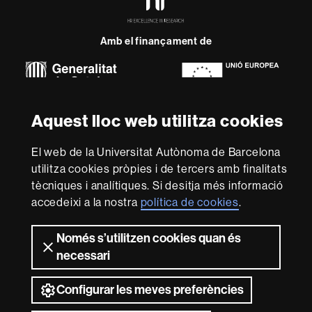
Excellence
in
Research
-
Amb el finançament de
Euraxess
Sobre
aquest
Aquest lloc web utilitza cookies
web
Avís legal
Protecció de dades
Sobre el
El web de la Universitat Autònoma de Barcelona
web
Accessibilitat web
Mapa del web UAB
utilitza cookies pròpies i de tercers amb finalitats
tècniques i analítiques. Si desitja més informació
Som una universitat capdavantera que imparteix una
docència de qualitat, diversificada, multidisciplinària i
accedeixi a la nostra
política de cookies
.
flexible, ajustada a les necessitats de la societat i
adaptada als nous models de l'Europa del coneixement.
Només s’utilitzen cookies quan és
La UAB és reconeguda internacionalment per la qualitat i
necessari
el caràcter innovador de la seva recerca.
2026 Universitat Autònoma de Barcelona
Configurar les meves preferències