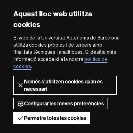
Research
Amb el finançament de
-
Aquest lloc web utilitza
Euraxess
cookies
Sobre
El web de la Universitat Autònoma de Barcelona
aquest
utilitza cookies pròpies i de tercers amb
web
Avís legal
Protecció de dades
Sobre el
finalitats tècniques i analítiques. Si desitja més
informació accedeixi a la nostra
política de
web
Accessibilitat web
Mapa del web UAB
cookies
.
Som una universitat capdavantera que imparteix una
docència de qualitat, diversificada, multidisciplinària i
Només s’utilitzen cookies quan és
flexible, ajustada a les necessitats de la societat i
necessari
adaptada als nous models de l'Europa del coneixement.
La UAB és reconeguda internacionalment per la qualitat i
el caràcter innovador de la seva recerca.
Configurar les meves preferències
2026 Universitat Autònoma de Barcelona
Permetre totes les cookies