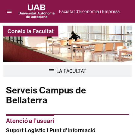
Facultat d'Economia i Empresa
Prem
UAB
per
Universitat
desplegar
Coneix la Facultat
Autònoma
el
de
menú
Barcelona
de
Facultat
d'Economia
i
Desplegar
LA FACULTAT
Empresa
la
navegació
Serveis Campus de
Bellaterra
Atenció a l'usuari
Suport Logístic i Punt d'Informació