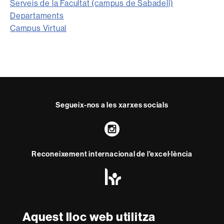
Serveis de la Facultat (campus de Sabadell)
Departaments
Campus Virtual
Segueix-nos a les xarxes socials
Instagram
Reconeixement internacional de l'excel·lència
HR
Excellence
in
Research
Amb el finançament de
-
Aquest lloc web utilitza
Euraxess