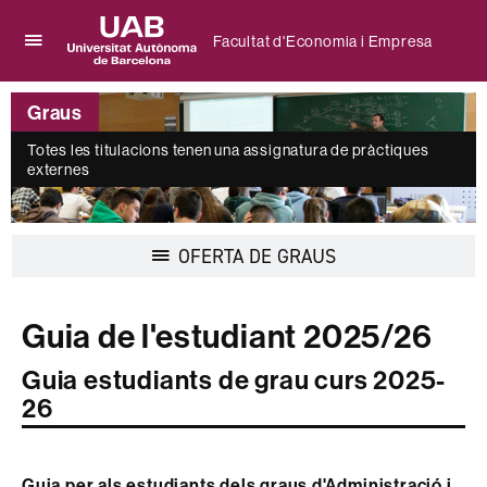
Facultat d'Economia i Empresa
Prem
UAB
per
Universitat
desplegar
Graus
Autònoma
el
de
menú
Totes les titulacions tenen una assignatura de pràctiques
Barcelona
externes
de
Facultat
d'Economia
i
Desplegar
OFERTA DE GRAUS
Empresa
la
navegació
Guia de l'estudiant 2025/26
Guia estudiants de grau curs 2025-
26
Guia per als estudiants dels graus d'Administració i