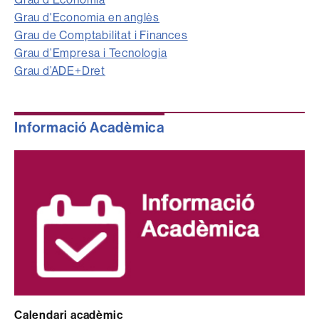
Grau d'Economia en anglès
Grau de Comptabilitat i Finances
Grau d’Empresa i Tecnologia
Grau d’ADE+Dret
Informació Acadèmica
Calendari acadèmic