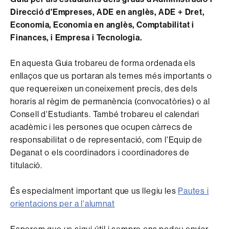
Direcció d'Empreses, ADE en anglès, ADE + Dret,
Economia, Economia en anglès, Comptabilitat i
Finances, i Empresa i Tecnologia.
En aquesta Guia trobareu de forma ordenada els
enllaços que us portaran als temes més importants o
que requereixen un coneixement precís, des dels
horaris al règim de permanència (convocatòries) o al
Consell d'Estudiants. També trobareu el calendari
acadèmic i les persones que ocupen càrrecs de
responsabilitat o de representació, com l'Equip de
Deganat o els coordinadors i coordinadores de
titulació.
És especialment important que us llegiu les
Pautes i
orientacions per a l'alumnat
Esperem que us sigui útil i sempre ens podeu enviar