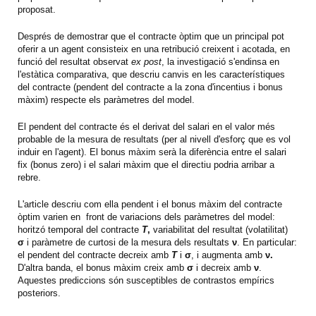
proposat.
Després de demostrar que el contracte òptim que un principal pot
oferir a un agent consisteix en una retribució creixent i acotada, en
funció del resultat observat
ex post
, la investigació s'endinsa en
l'estàtica comparativa, que descriu canvis en les característiques
del contracte (pendent del contracte a la zona d'incentius i bonus
màxim) respecte els paràmetres del model.
El pendent del contracte és el derivat del salari en el valor més
probable de la mesura de resultats (per al nivell d'esforç que es vol
induir en l'agent). El bonus màxim serà la diferència entre el salari
fix (bonus zero) i el salari màxim que el directiu podria arribar a
rebre.
L'article descriu com ella pendent i el bonus màxim del contracte
òptim varien en front de variacions dels paràmetres del model:
horitzó temporal del contracte
T
,
variabilitat del resultat (volatilitat)
σ
i paràmetre de curtosi de la mesura dels resultats
ν
. En particular:
el pendent del contracte decreix amb
T
i
σ
, i augmenta amb
ν.
D'altra banda, el bonus màxim creix amb
σ
i decreix amb
ν
.
Aquestes prediccions són susceptibles de contrastos empírics
posteriors.