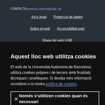
CONTACTA
premsa.ciencia@uab.cat
Avís legal
Protecció de dades
Sobre el web
Accessibilitat web
Mapa del web UAB
Aquest lloc web utilitza cookies
2026 Divulga UAB - Creative Commons
Reconeixement - No Comercial (CC BY NC) -
ISSN: 2014-6388
El web de la Universitat Autònoma de Barcelona
View low-bandwidth version
utilitza cookies pròpies i de tercers amb finalitats
tècniques i analítiques. Si desitja més informació
accedeixi a la nostra
política de cookies
.
Només s’utilitzen cookies quan és
necessari