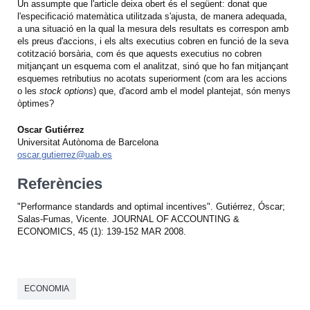
Un assumpte que l'article deixa obert és el següent: donat que
l'especificació matemàtica utilitzada s'ajusta, de manera adequada,
a una situació en la qual la mesura dels resultats es correspon amb
els preus d'accions, i els alts executius cobren en funció de la seva
cotització borsària, com és que aquests executius no cobren
mitjançant un esquema com el analitzat, sinó que ho fan mitjançant
esquemes retributius no acotats superiorment (com ara les accions
o les
stock options
) que, d'acord amb el model plantejat, són menys
òptimes?
Oscar Gutiérrez
Universitat Autònoma de Barcelona
oscar.gutierrez@uab.es
Referències
"Performance standards and optimal incentives". Gutiérrez, Óscar;
Salas-Fumas, Vicente. JOURNAL OF ACCOUNTING &
ECONOMICS, 45 (1): 139-152 MAR 2008.
ECONOMIA