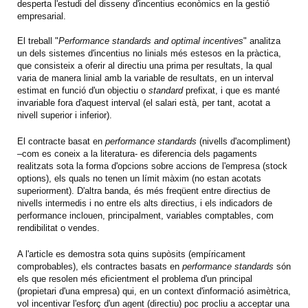
desperta l'estudi del disseny d'incentius econòmics en la gestió
empresarial.
El treball "
Performance standards and optimal incentives
" analitza
un dels sistemes d'incentius no linials més estesos en la pràctica,
que consisteix a oferir al directiu una prima per resultats, la qual
varia de manera linial amb la variable de resultats, en un interval
estimat en funció d'un objectiu o
standard
prefixat, i que es manté
invariable fora d'aquest interval (el salari està, per tant, acotat a
nivell superior i inferior).
El contracte basat en
performance standards
(nivells d'acompliment)
–com es coneix a la literatura- es diferencia dels pagaments
realitzats sota la forma d'opcions sobre accions de l'empresa (stock
options), els quals no tenen un límit màxim (no estan acotats
superiorment). D'altra banda, és més freqüent entre directius de
nivells intermedis i no entre els alts directius, i els indicadors de
performance inclouen, principalment, variables comptables, com
rendibilitat o vendes.
A l'article es demostra sota quins supòsits (empíricament
comprobables), els contractes basats en
performance standards
són
els que resolen més eficientment el problema d'un principal
(propietari d'una empresa) qui, en un context d'informació asimètrica,
vol incentivar l'esforç d'un agent (directiu) poc procliu a acceptar una