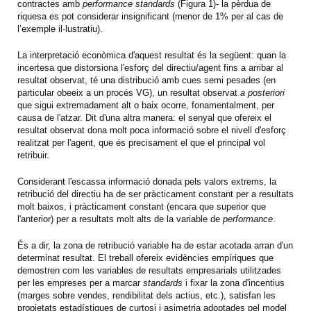
contractes amb
performance standards
(Figura 1)- la pèrdua de
riquesa es pot considerar insignificant (menor de 1% per al cas de
l’exemple il·lustratiu).
La interpretació econòmica d'aquest resultat és la següent: quan la
incertesa que distorsiona l'esforç del directiu/agent fins a arribar al
resultat observat, té una distribució amb cues semi pesades (en
particular obeeix a un procés VG), un resultat observat
a posteriori
que sigui extremadament alt o baix ocorre, fonamentalment, per
causa de l'atzar. Dit d'una altra manera: el senyal que ofereix el
resultat observat dona molt poca informació sobre el nivell d'esforç
realitzat per l'agent, que és precisament el que el principal vol
retribuir.
Considerant l'escassa informació donada pels valors extrems, la
retribució del directiu ha de ser pràcticament constant per a resultats
molt baixos, i pràcticament constant (encara que superior que
l'anterior) per a resultats molt alts de la variable de
performance
.
És a dir, la zona de retribució variable ha de estar acotada arran d'un
determinat resultat. El treball ofereix evidències empíriques que
demostren com les variables de resultats empresarials utilitzades
per les empreses per a marcar
standards
i fixar la zona d'incentius
(marges sobre vendes, rendibilitat dels actius, etc.), satisfan les
propietats estadístiques de curtosi i asimetria adoptades pel model