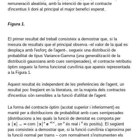
remuneració aleatòria, amb la intenció de que el contracte
d'incentius li doni al principal el major benefici esperat.
Figura 1.
El primer resultat del treball consisteix a demostrar que, si la
mesura de resultats que el principal observa –el valor de la qual es
desplaça amb l'esforç de l'agent-, segueix una distribució de
probabilitat de tipus Variance-Gamma (una generalització de la
distribució gaussiana amb cues semipesades), el contracte retributiu
òptim segueix la forma funcional curvilínia que apareix representada
a la Figura 1.
Aquest resultat és independent de les preferències de l'agent, un
resultat poc freqüent en la literatura, on la majoria dels contractes
d'incentius són sensibles a la funció d'utilitat de l'agent.
La forma del contracte òptim (acotat superior i inferiorment) es
manté per a distribucions de probabilitat amb cues semipesades
(distribucions a les quals la funció de densitat es comporta per
ρ
-δ│x│
ρ
δ
a
│x│→ ∞
com
│x│
e
, on
és real i
és positiu). El següent
pas consisteix a demostrar que, si la funció curvilínia s'aproxima per
la funció normal per trams – com normalment s'instrumenten els