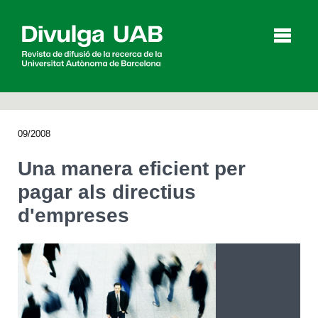
p
a
l
09/2008
Articles
Entrevistes
Vídeos
Una manera eficient per
pagar als directius
d'empreses
Agenda
English
Español
CERCAR