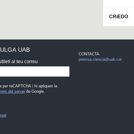
CRiEDO
VULGA UAB
CONTACTA
premsa.ciencia@uab.cat
tlletí al teu correu
a per reCAPTCHA i hi apliquen la
mes del servei
de Google.
egal