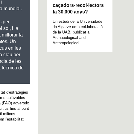
 i
caçadors-recol·lectors
ca mundial.
fa 30.000 anys?
Un estudi de la Universidade
s per
do Algarve amb col·laboració
 sòl, i la
de la UAB, publicat a
 millorar la
Archaeological and
ntes. Un
Anthropological...
cus en les
ia clau per
ncia de les
a tècnica de
at d'estratègies
rres cultivables
a (FAO) adverteix
ltius fins al punt
l milions
m l'estabilitat