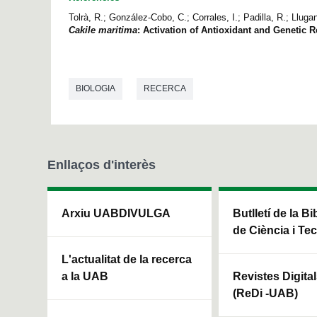
Tolrà, R.; González-Cobo, C.; Corrales, I.; Padilla, R.; Lluga
Cakile maritima
: Activation of Antioxidant and Genetic 
BIOLOGIA
RECERCA
Enllaços d'interès
Arxiu UABDIVULGA
Butlletí de la Bi
de Ciència i Te
L'actualitat de la recerca
a la UAB
Revistes Digita
(ReDi -UAB)