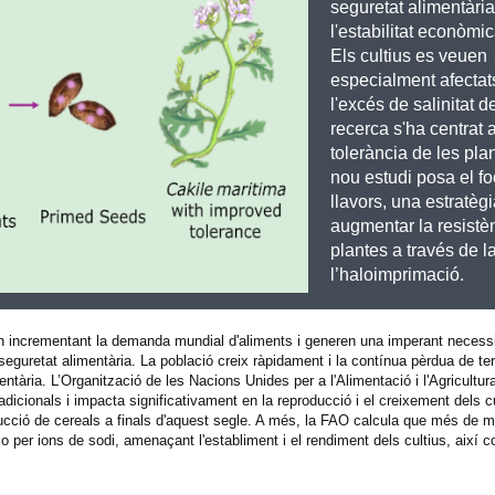
seguretat alimentària
l'estabilitat econòmi
Els cultius es veuen
especialment afectat
l'excés de salinitat del
recerca s'ha centrat a
tolerància de les pla
nou estudi posa el fo
llavors, una estratèg
augmentar la resistè
plantes a través de l
l’haloimprimació.
n incrementant la demanda mundial d'aliments i generen una imperant necessit
a seguretat alimentària. La població creix ràpidament i la contínua pèrdua de te
ntària. L’Organització de les Nacions Unides per a l'Alimentació i l'Agricultur
adicionals i impacta significativament en la reproducció i el creixement dels cu
cció de cereals a finals d'aquest segle. A més, la FAO calcula que més de mi
 per ions de sodi, amenaçant l'establiment i el rendiment dels cultius, així co