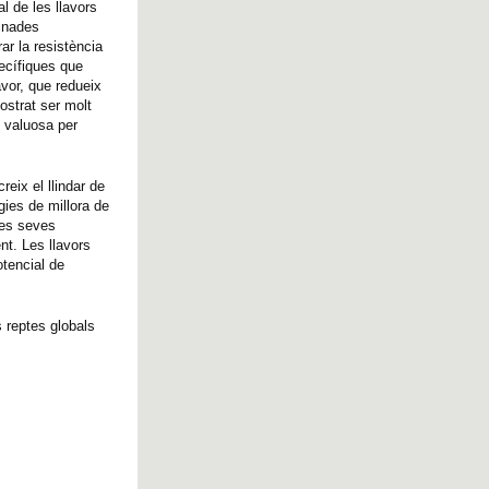
l de les llavors
minades
ar la resistència
pecífiques que
vor, que redueix
ostrat ser molt
t valuosa per
eix el llindar de
gies de millora de
les seves
t. Les llavors
tencial de
s reptes globals