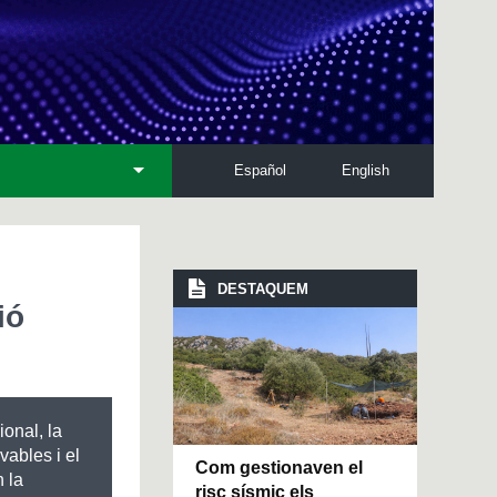
Español
English
DESTAQUEM
ió
onal, la
vables i el
Com gestionaven el
n la
risc sísmic els