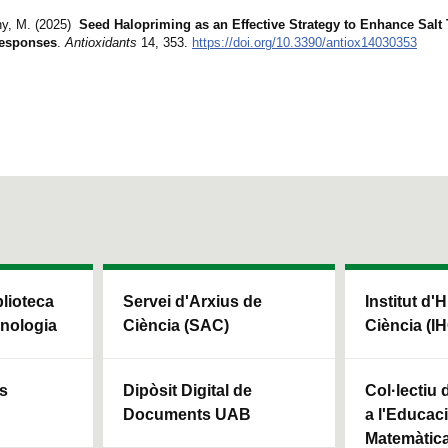
ny, M. (2025)
Seed Halopriming as an Effective Strategy to Enhance Salt 
Responses
.
Antioxidants
14, 353.
https://doi.org/10.3390/antiox14030353
blioteca
Servei d'Arxius de
Institut d'H
cnologia
Ciència (SAC)
Ciència (I
ls
Dipòsit Digital de
Col·lectiu
Documents UAB
a l'Educaci
Matemàtic