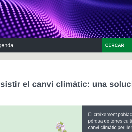
genda
CERCAR
sistir el canvi climàtic: una soluc
El creixement poblaci
pèrdua de terres culti
canvi climàtic perille