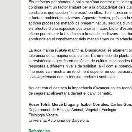
Els esforços per abordar la salinitat s'han centrat a millorar
continua sent un factor limitant per a la productivitat dels
condicions que queden "impreses" en elles. Tenint això en co
a factors ambientals adversos. Aquesta tècnica, prèvia a la 
activen processos metabòlics pregerminatius, seguida d’un p
els efectes d’una exposició posterior al mateix factor d'es
eficaç per millorar la tolerància a la sal de les llavors. Les
aprofundir en el coneixement dels mecanismes de tolerànci
La ruca marina (
Cakile maritima
, Brassicàcia) és altament to
tolerància de la majoria dels cultius. És un model de planta e
la resistència a l'estrès en espècies de cultius relacionad
respostes a diferents nivells de salinitat, així com el potencia
impreses van mostrar un rendiment superior en comparació a
l’
haloimprimació
com a tècnica rendible i sostenible.
Aquest estudi destaca la importància d'avançar en les tecnolo
de seguretat alimentària davant el canvi climàtic.
Roser Tolrà, Mercè Llugany, Isabel Corrales, Carlos Gon
Departament de Biologia Animal, Vegetal i Ecologia
Fisiologia Vegetal
Universitat Autònoma de Barcelona
Referències