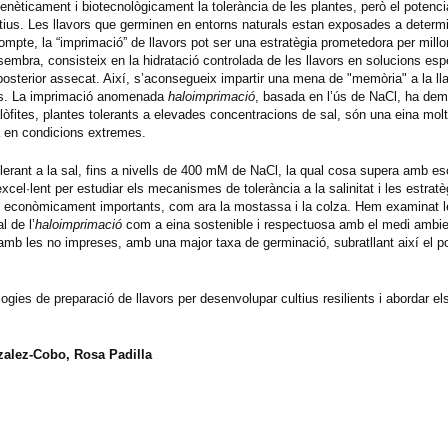
 genèticament i biotecnològicament la tolerància de les plantes, però el potencia
 cultius. Les llavors que germinen en entorns naturals estan exposades a deter
mpte, la “imprimació” de llavors pot ser una estratègia prometedora per millor
sembra, consisteix en la hidratació controlada de les llavors en solucions es
osterior assecat. Així, s’aconsegueix impartir una mena de "memòria" a la lla
très. La imprimació anomenada
haloimprimació
, basada en l’ús de NaCl, ha dem
 halòfites, plantes tolerants a elevades concentracions de sal, són una eina mol
a en condicions extremes.
lerant a la sal, fins a nivells de 400 mM de NaCl, la qual cosa supera amb escr
xcel·lent per estudiar els mecanismes de tolerància a la salinitat i les estratè
es i econòmicament importants, com ara la mostassa i la colza. Hem examinat 
l de l’
haloimprimació
com a eina sostenible i respectuosa amb el medi ambien
mb les no impreses, amb una major taxa de germinació, subratllant així el po
gies de preparació de llavors per desenvolupar cultius resilients i abordar el
zalez-Cobo, Rosa Padilla