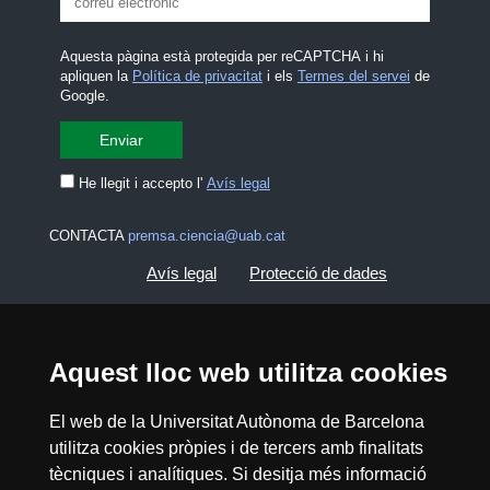
Aquesta pàgina està protegida per reCAPTCHA i hi
apliquen la
Política de privacitat
i els
Termes del servei
de
Google.
He llegit i accepto l'
Avís legal
CONTACTA
premsa.ciencia@uab.cat
Avís legal
Protecció de dades
Sobre el web
Accessibilitat web
Aquest lloc web utilitza cookies
Mapa del web UAB
El web de la Universitat Autònoma de Barcelona
utilitza cookies pròpies i de tercers amb finalitats
2026 Divulga UAB - Creative Commons
tècniques i analítiques. Si desitja més informació
Reconeixement - No Comercial (CC BY NC) -