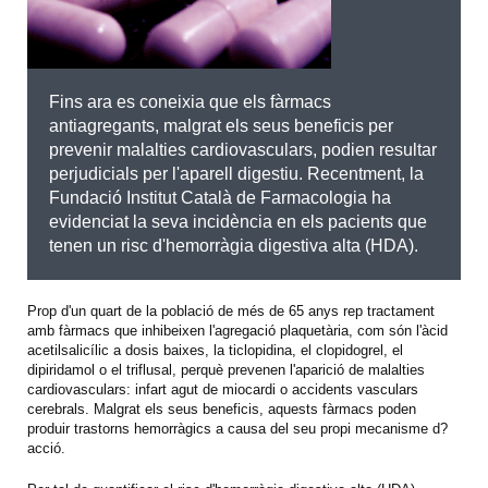
Fins ara es coneixia que els fàrmacs
antiagregants, malgrat els seus beneficis per
prevenir malalties cardiovasculars, podien resultar
perjudicials per l'aparell digestiu. Recentment, la
Fundació Institut Català de Farmacologia ha
evidenciat la seva incidència en els pacients que
tenen un risc d'hemorràgia digestiva alta (HDA).
Prop d'un quart de la població de més de 65 anys rep tractament
amb fàrmacs que inhibeixen l'agregació plaquetària, com són l'àcid
acetilsalicílic a dosis baixes, la ticlopidina, el clopidogrel, el
dipiridamol o el triflusal, perquè prevenen l'aparició de malalties
cardiovasculars: infart agut de miocardi o accidents vasculars
cerebrals. Malgrat els seus beneficis, aquests fàrmacs poden
produir trastorns hemorràgics a causa del seu propi mecanisme d?
acció.