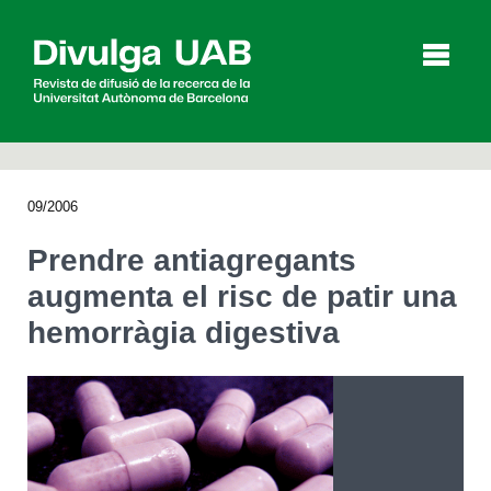
p
a
l
09/2006
Articles
Entrevistes
Vídeos
Prendre antiagregants
augmenta el risc de patir una
hemorràgia digestiva
Agenda
English
Español
CERCAR