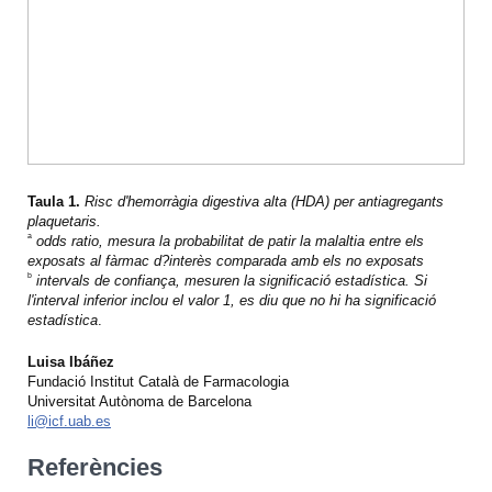
Taula 1.
Risc d'hemorràgia digestiva alta (HDA) per antiagregants
plaquetaris.
a
odds ratio, mesura la probabilitat de patir la malaltia entre els
exposats al fàrmac d?interès comparada amb els no exposats
b
intervals de confiança, mesuren la significació estadística. Si
l'interval inferior inclou el valor 1, es diu que no hi ha significació
estadística
.
Luisa Ibáñez
Fundació Institut Català de Farmacologia
Universitat Autònoma de Barcelona
li@icf.uab.es
Referències