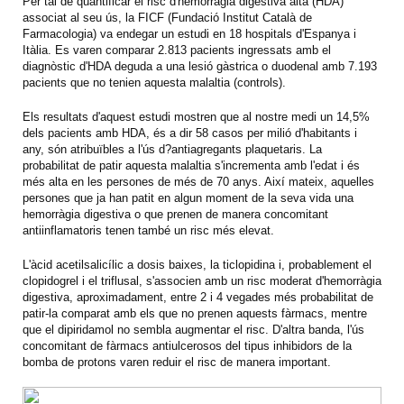
Per tal de quantificar el risc d'hemorràgia digestiva alta (HDA)
associat al seu ús, la FICF (Fundació Institut Català de
Farmacologia) va endegar un estudi en 18 hospitals d'Espanya i
Itàlia. Es varen comparar 2.813 pacients ingressats amb el
diagnòstic d'HDA deguda a una lesió gàstrica o duodenal amb 7.193
pacients que no tenien aquesta malaltia (controls).
Els resultats d'aquest estudi mostren que al nostre medi un 14,5%
dels pacients amb HDA, és a dir 58 casos per milió d'habitants i
any, són atribuïbles a l'ús d?antiagregants plaquetaris. La
probabilitat de patir aquesta malaltia s'incrementa amb l'edat i és
més alta en les persones de més de 70 anys. Així mateix, aquelles
persones que ja han patit en algun moment de la seva vida una
hemorràgia digestiva o que prenen de manera concomitant
antiinflamatoris tenen també un risc més elevat.
L'àcid acetilsalicílic a dosis baixes, la ticlopidina i, probablement el
clopidogrel i el triflusal, s'associen amb un risc moderat d'hemorràgia
digestiva, aproximadament, entre 2 i 4 vegades més probabilitat de
patir-la comparat amb els que no prenen aquests fàrmacs, mentre
que el dipiridamol no sembla augmentar el risc. D'altra banda, l'ús
concomitant de fàrmacs antiulcerosos del tipus inhibidors de la
bomba de protons varen reduir el risc de manera important.