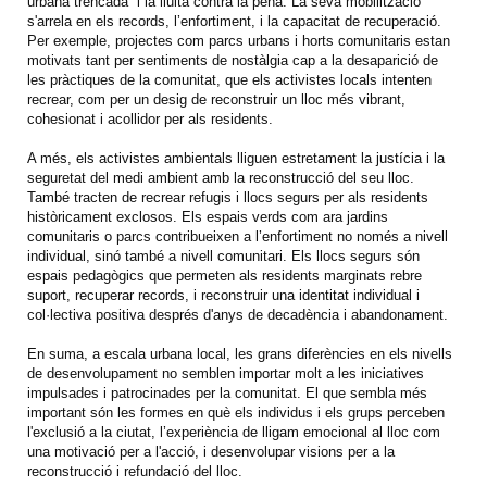
urbana trencada i la lluita contra la pena. La seva mobilització
s'arrela en els records, l’enfortiment, i la capacitat de recuperació.
Per exemple, projectes com parcs urbans i horts comunitaris estan
motivats tant per sentiments de nostàlgia cap a la desaparició de
les pràctiques de la comunitat, que els activistes locals intenten
recrear, com per un desig de reconstruir un lloc més vibrant,
cohesionat i acollidor per als residents.
A més, els activistes ambientals lliguen estretament la justícia i la
seguretat del medi ambient amb la reconstrucció del seu lloc.
També tracten de recrear refugis i llocs segurs per als residents
històricament exclosos. Els espais verds com ara jardins
comunitaris o parcs contribueixen a l’enfortiment no només a nivell
individual, sinó també a nivell comunitari. Els llocs segurs són
espais pedagògics que permeten als residents marginats rebre
suport, recuperar records, i reconstruir una identitat individual i
col·lectiva positiva després d'anys de decadència i abandonament.
En suma, a escala urbana local, les grans diferències en els nivells
de desenvolupament no semblen importar molt a les iniciatives
impulsades i patrocinades per la comunitat. El que sembla més
important són les formes en què els individus i els grups perceben
l'exclusió a la ciutat, l’experiència de lligam emocional al lloc com
una motivació per a l'acció, i desenvolupar visions per a la
reconstrucció i refundació del lloc.