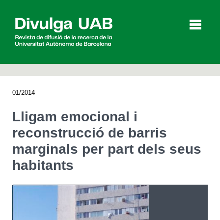
p
a
l
01/2014
Articles
Entrevistes
Vídeos
Lligam emocional i
reconstrucció de barris
marginals per part dels seus
Agenda
habitants
English
Español
CERCAR