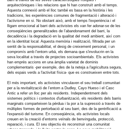
arquitectòniques i les relacions que hi han construït amb el temps.
Aquesta connexió amb el lloc també es basa en la història i les
tradicions, les experiències comunes de fragmentació i alteració i
l'activisme en si. No obstant això, amb el temps l'experiència i el
lligam emocional al barri dels activistes els van fer adonar-se de les
conseqüències generalitzades de l’abandonament del barri, la
decadència i la degradació en la qualitat del medi ambient, així com
en la identitat local. Aquesta memòria i realització, filtrada per un
sentit de la responsabilitat, el desig de creixement personal, i un
compromís amb l’entorn urbà, els demana que s'involucrin en la
seva localitat a través de projectes socioambientals. Els activistes
han emprès accions en una àmplia varietat de dominis
complementaris -per exemple, des de la neteja a l'agricultura segura,
dels espais verds a l'activitat física- que es construeixen entre tots.
El més important, els activistes vinculaven el seu treball comunitari
per a la revitalització de l’entorn a Dudley, Cayo Hueso i el Casc
Antic a refer un lloc per als residents. Independentment dels
sistemes polítics i contextos d'urbanització, els residents dels barris
marginats comparteixen la pèrdua i la por a la supressió a través de
múltiples formes de pertorbació al seu barri, des de la gentrificació a
l'expansió del turisme. En conseqüència, els activistes locals
creuen en la creació d’entorns veïnals de benvinguda, protecció,
reparació, i cura. El seu objectiu és reconstruir una comunitat