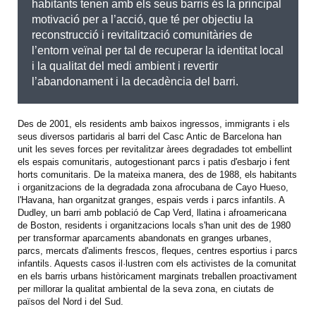
habitants tenen amb els seus barris és la principal
motivació per a l’acció, que té per objectiu la
reconstrucció i revitalització comunitàries de
l’entorn veïnal per tal de recuperar la identitat local
i la qualitat del medi ambient i revertir
l’abandonament i la decadència del barri.
Des de 2001, els residents amb baixos ingressos, immigrants i els
seus diversos partidaris al barri del Casc Antic de Barcelona han
unit les seves forces per revitalitzar àrees degradades tot embellint
els espais comunitaris, autogestionant parcs i patis d'esbarjo i fent
horts comunitaris. De la mateixa manera, des de 1988, els habitants
i organitzacions de la degradada zona afrocubana de Cayo Hueso,
l'Havana, han organitzat granges, espais verds i parcs infantils. A
Dudley, un barri amb població de Cap Verd, llatina i afroamericana
de Boston, residents i organitzacions locals s'han unit des de 1980
per transformar aparcaments abandonats en granges urbanes,
parcs, mercats d'aliments frescos, fleques, centres esportius i parcs
infantils. Aquests casos il·lustren com els activistes de la comunitat
en els barris urbans històricament marginats treballen proactivament
per millorar la qualitat ambiental de la seva zona, en ciutats de
països del Nord i del Sud.