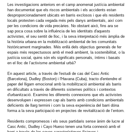
Les investigacions anteriors en el camp anomenat justícia ambiental
han documentat que els riscos ambientals i els accidents estan
desproporcionadament ubicats en barris exclosos i que els residents
locals protesten cada vegada més pels danys ambientals, així com
per les condicions de vida precàries. No obstant això, fins ara se
sap poca cosa sobre la influència de les identitats d'aquests
activistes, el seu sentit de lloc, i la seva interpretació més àmplia de
la història urbana en la mobilització ambiental de les comunitats
històricament marginades. Més enllà dels objectius generals de fer
espais més respectuosos amb el medi ambient, la sostenibilitat, o la
justícia social, quins són els significats personals, íntims i basats
en el lloc de l’activisme ambiental urbà?
En aquest article, a través de l'estudi de cas del Casc Antic
(Barcelona), Dudley (Boston) i l'Havana (Cuba), tracto d'entendre el
paper del lligam emocional amb la mobilització ambiental als barris
en dificultats a través de diferents sistemes polítics i contextos
d'urbanització. Examino les diferents connexions que els activistes
desenvolupen i expressen cap als barris amb condicions ambientals
deficients de llarg termini i com la seva experiència del barri dóna
forma a la seva participació en projectes de revitalització de l’entorn.
Residents compromesos i els seus partidaris sense ànim de lucre al
Casc Antic, Dudley i Cayo Hueso tenen una forta connexió amb el
barri a través de les seves característiques físiques i