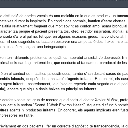
a disfunció de cordes vocals és una malaltia en la que es produeix un tanca
ateixes durant la inspiració. En condicions normals, haurien d'estar obertes. 
alaltia relativament freqüent que molt sovint es confon amb l'asma bronquial
aracteritza perquè el pacient presenta tos, ofec, estridor inspiratori, afonia i al
'entrada d'aire al pulmó, fet que, en algunes ocasions greus, ha condicionat fin
sives. El seu diagnòstic es basa en observar una amputació dels fluxos inspirat
inspiració mitjançant una laringoscòpia.
en tenir diferents problemes psiquiàtrics, sobretot ansietat i/o depressió. En
nòmal dels cartílags aritenoides, que condueix al tancament paradoxal de les
ció en el context de malalties psiquiàtriques, també s'han descrit casos de pa
bits laborals, després de la inhalació d'agents irritants. En concret, els cas
un agent irritant i, posteriorment, la clínica es repeteix cada vegada que el pa
ltia), encara que sigui a dosis baixes en principi no irritants.
e cordes vocals pel grup de recerca que dirigeix el doctor Xavier Muñoz, pro
t publicat a la revista "Scand J Work Environ Health". Aquesta disfunció només
tres agents ni productes irritants. En concret, els agents implicats eren fuste
pressores en l'altre.
prèviament en dos pacients i fer un correcte diagnòstic té transcendència, ja 