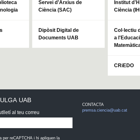
blioteca
Servei d'Arxius de
Institut d'H
cnologia
Ciència (SAC)
Ciència (I
ls
Dipòsit Digital de
Col·lectiu
Documents UAB
a l'Educaci
Matemàtic
CRiEDO
VULGA UAB
CONTACTA
premsa.ciencia@uab.cat
tlletí al teu correu
a per reCAPTCHA i hi apliquen la