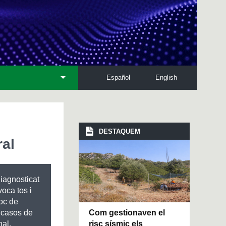
Español
English
DESTAQUEM
ral
diagnosticat
voca tos i
loc de
Com gestionaven el
s casos de
risc sísmic els
nal.