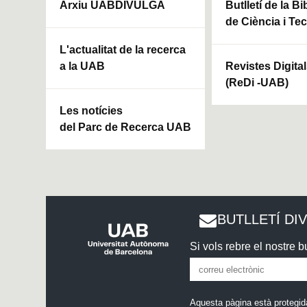
Arxiu UABDIVULGA
Butlletí de la Bi
de Ciència i Te
L'actualitat de la recerca
a la UAB
Revistes Digita
(ReDi -UAB)
Les notícies
del Parc de Recerca UAB
BUTLLETÍ DI
Si vols rebre el nostre bu
Aquesta pàgina està protegid