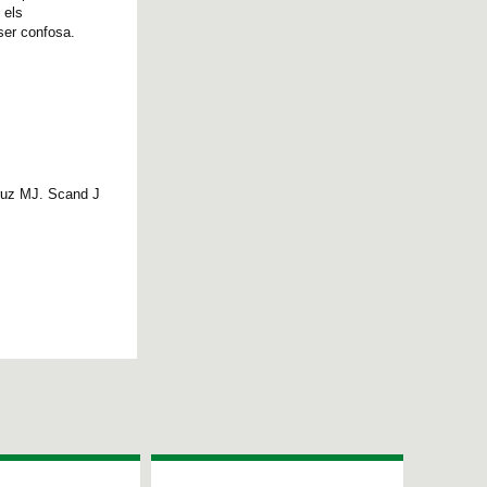
 els
 ser confosa.
Cruz MJ. Scand J