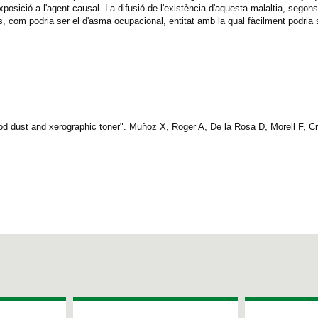
l'exposició a l'agent causal. La difusió de l'existència d'aquesta malaltia, segons
nis, com podria ser el d'asma ocupacional, entitat amb la qual fàcilment podria
od dust and xerographic toner". Muñoz X, Roger A, De la Rosa D, Morell F, 