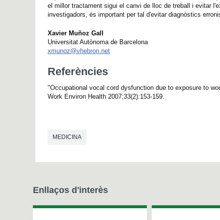
el millor tractament sigui el canvi de lloc de treball i evitar 
investigadors, és important per tal d'evitar diagnòstics erro
Xavier Muñoz Gall
Universitat Autònoma de Barcelona
xmunoz@vhebron.net
Referències
"Occupational vocal cord dysfunction due to exposure to wo
Work Environ Health 2007;33(2):153-159.
MEDICINA
Enllaços d'interès