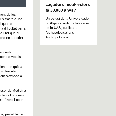
caçadors-recol·lectors
fa 30.000 anys?
ment de les
Un estudi de la Universidade
Es tracta d'una
do Algarve amb col·laboració
 i que es
de la UAB, publicat a
ta dificultat per a
Archaeological and
s i tot que el
Anthropological...
oris en la corba
 aquests
 cordes vocals.
cients en què la
os descrits
cient s'exposa a
fessor de Medicina
 tenia lloc quan
s d'iroko i cedre
que, probablement