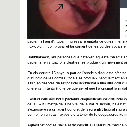
L
m
m
c
l
pacient s'hagi d'intubar i ingressar a unitats de cures inten
flux-volum i comprovar el tancament de les cordes vocals en 
Habitualment, les persones que pateixen aquesta malaltia sol
pacients, en situacions d'estrès, es produeix un moviment a
En els darrers 15 anys, a part de l'aparició d'aquesta afecta
disfunció de les cordes vocals es produeix habitualment en àm
s'inicien després de l'exposició accidental a una alta dosi d'
diferents irritants (no té perquè ser el que ha originat la mala
L'estudi dels dos nous pacients diagnosticats de disfunció d
de la UAB i metge de l'Hospital de la Vall d'Hebron, ha esta
s'exposaven a un agent concret del seu àmbit laboral i no a al
vermell en un cas i exposició a toner de fotocopiadores i/o im
Aquest fet només havia estat descrit a la literatura mèdica 