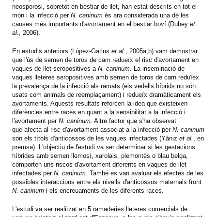
neosporosi, sobretot en bestiar de llet, han estat descrits en tot el
món i la infecció per
N. caninum
és ara considerada una de les
causes més importants d'avortament en el bestiar boví (Dubey
et
al.
, 2006).
En estudis anteriors (López-Gatius
et al.
, 2005a,b) vam demostrar
que l'ús de semen de toros de carn redueïx el risc d'avortament en
vaques de llet seropositives a
N. caninum
. La inseminació de
vaques lleteres seropositives amb semen de toros de carn reduïex
la prevalença de la infecció als ramats (els vedells híbrids no són
usats com animals de reemplaçament) i redueïx dramàticament els
avortaments. Aquests resultats reforcen la idea que existeixen
diferències entre races en quant a la sensibilitat a la infecció i
l'avortament per
N. caninum
. Altre factor que s'ha observat
que afecta al risc d'avortament associat a la infecció per
N. caninum
són els títols d'anticossos de les vaques infectades (Yániz
et al.
, en
premsa). L'objectiu de l'estudi va ser determinar si les gestacions
híbrides amb semen llemosí, xarolais, piemontès o blau belga,
comporten uns riscos d'avortament diferents en vaques de llet
infectades per
N. caninum
. També es van avaluar els efectes de les
possibles interaccions entre els nivells d'anticossos maternals front
N. caninum
i els encreuaments de les diferents races.
L'estudi va ser realitzat en 5 ramaderies lleteres comercials de