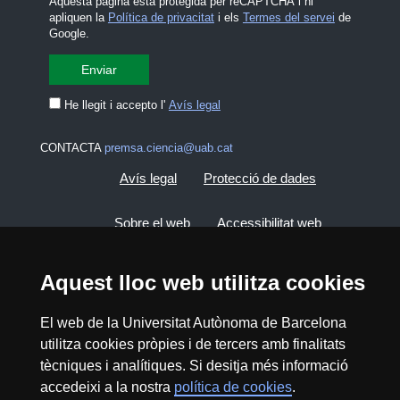
Aquesta pàgina està protegida per reCAPTCHA i hi
apliquen la
Política de privacitat
i els
Termes del servei
de
Google.
He llegit i accepto l'
Avís legal
CONTACTA
premsa.ciencia@uab.cat
Avís legal
Protecció de dades
Sobre el web
Accessibilitat web
Mapa del web UAB
Aquest lloc web utilitza cookies
El web de la Universitat Autònoma de Barcelona
2026 Divulga UAB - Creative Commons
Reconeixement - No Comercial (CC BY NC) -
utilitza cookies pròpies i de tercers amb finalitats
ISSN: 2014-6388
tècniques i analítiques. Si desitja més informació
accedeixi a la nostra
política de cookies
.
View low-bandwidth version