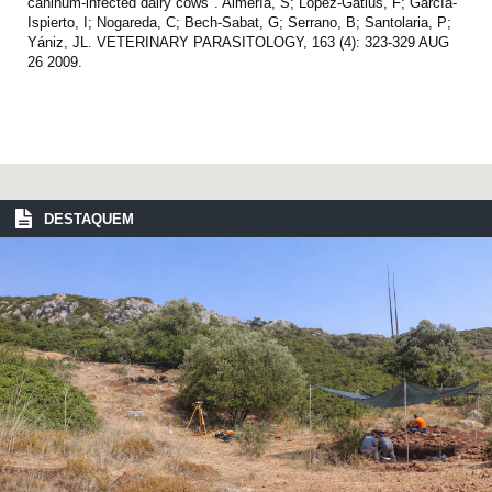
caninum-infected dairy cows". Almería, S; López-Gatius, F; García-
Ispierto, I; Nogareda, C; Bech-Sabat, G; Serrano, B; Santolaria, P;
Yániz, JL. VETERINARY PARASITOLOGY, 163 (4): 323-329 AUG
26 2009.
DESTAQUEM