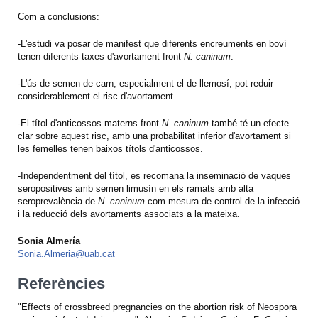
Com a conclusions:
-L'estudi va posar de manifest que diferents encreuments en boví
tenen diferents taxes d'avortament front
N. caninum
.
-L'ús de semen de carn, especialment el de llemosí, pot reduir
considerablement el risc d'avortament.
-El títol d'anticossos materns front
N. caninum
també té un efecte
clar sobre aquest risc, amb una probabilitat inferior d'avortament si
les femelles tenen baixos títols d'anticossos.
-Independentment del títol, es recomana la inseminació de vaques
seropositives amb semen limusín en els ramats amb alta
seroprevalència de
N. caninum
com mesura de control de la infecció
i la reducció dels avortaments associats a la mateixa.
Sonia Almería
Sonia.Almeria@uab.cat
Referències
"Effects of crossbreed pregnancies on the abortion risk of Neospora