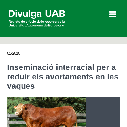
p
a
l
01/2010
Articles
Entrevistes
Vídeos
Inseminació interracial per a
reduir els avortaments en les
vaques
Agenda
English
Español
CERCAR