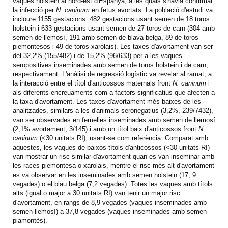
vaques holstein al nord-est d'Espanya, a les quals s'havia confirmat
la infecció per
N. caninum
en fetus avortats. La població d'estudi va
incloure 1155 gestacions: 482 gestacions usant semen de 18 toros
holstein i 633 gestacions usant semen de 27 toros de carn (304 amb
semen de llemosí, 191 amb semen de blava belga, 89 de toros
piemontesos i 49 de toros xarolais). Les taxes d'avortament van ser
del 32,2% (155/482) i de 15,2% (96/633) per a les vaques
seropositives inseminades amb semen de toros holstein i de carn,
respectivament. L'anàlisi de regressió logístic va revelar al ramat, a
la interacció entre el títol d'anticossos maternals front
N. caninum
i
als diferents encreuaments com a factors significatius que afecten a
la taxa d'avortament. Les taxes d'avortament més baixes de les
analitzades, similars a les d'animals seronegatius (3,2%, 239/7432),
van ser observades en femelles inseminades amb semen de llemosí
(2,1% avortament, 3/145) i amb un títol baix d'anticossos front
N.
caninum
(<30 unitats RI), usant-se com referència. Comparat amb
aquestes, les vaques de baixos títols d'anticossos (<30 unitats RI)
van mostrar un risc similar d'avortament quan es van inseminar amb
les races piemontesa o xarolais, mentre el risc més alt d'avortament
es va observar en les inseminades amb semen holstein (17, 9
vegades) o el blau belga (7,2 vegades). Totes les vaques amb títols
alts (igual o major a 30 unitats RI) van tenir un major risc
d'avortament, en rangs de 8,9 vegades (vaques inseminades amb
semen llemosí) a 37,8 vegades (vaques inseminades amb semen
piamontès).