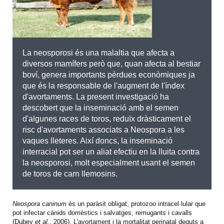
La neosporosi és una malaltia que afecta a
diversos mamífers però que, quan afecta al bestiar
boví, genera importants pèrdues econòmiques ja
que és la responsable de l'augment de l'índex
d'avortaments. La present investigació ha
descobert que la inseminació amb el semen
d'algunes races de toros, reduïx dràsticament el
risc d'avortaments associats a Neospora a les
vaques lleteres. Així doncs
, la inseminació
interracial pot ser un aliat efectiu en la lluita contra
la neosporosi, molt especialment usant el semen
de toros de carn llemosins.
Neospora caninum
és un paràsit obligat, protozoo intracel·lular que
pot infectar cànids domèstics i salvatges, remugants i cavalls
(Dubey
et al.
, 2006). L'avortament i la mortalitat perinatal deguts a