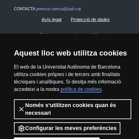
CONTACTA
premsa.ciencia@uab.cat
Avís legal
Protecció de dades
Sobre el web
Accessibilitat web
Mapa del web UAB
Aquest lloc web utilitza cookies
El web de la Universitat Autònoma de Barcelona
2026 Divulga UAB - Creative Commons
utilitza cookies pròpies i de tercers amb finalitats
Reconeixement - No Comercial (CC BY NC) -
tècniques i analítiques. Si desitja més informació
ISSN: 2014-6388
accedeixi a la nostra
política de cookies
.
View low-bandwidth version
Només s’utilitzen cookies quan és
necessari
Configurar les meves preferències