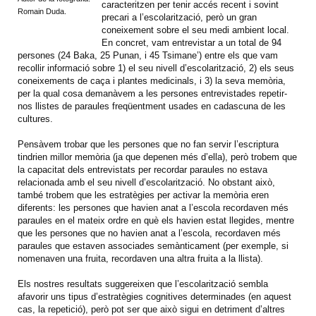
caracteritzen per tenir accés recent i sovint
Romain Duda.
precari a l’escolarització, però un gran
coneixement sobre el seu medi ambient local.
En concret, vam entrevistar a un total de 94
persones (24 Baka, 25 Punan, i 45 Tsimane’) entre els que vam
recollir informació sobre 1) el seu nivell d’escolarització, 2) els seus
coneixements de caça i plantes medicinals, i 3) la seva memòria,
per la qual cosa demanàvem a les persones entrevistades repetir-
nos llistes de paraules freqüentment usades en cadascuna de les
cultures.
Pensàvem trobar que les persones que no fan servir l’escriptura
tindrien millor memòria (ja que depenen més d’ella), però trobem que
la capacitat dels entrevistats per recordar paraules no estava
relacionada amb el seu nivell d’escolarització. No obstant això,
també trobem que les estratègies per activar la memòria eren
diferents: les persones que havien anat a l’escola recordaven més
paraules en el mateix ordre en què els havien estat llegides, mentre
que les persones que no havien anat a l’escola, recordaven més
paraules que estaven associades semànticament (per exemple, si
nomenaven una fruita, recordaven una altra fruita a la llista).
Els nostres resultats suggereixen que l’escolarització sembla
afavorir uns tipus d’estratègies cognitives determinades (en aquest
cas, la repetició), però pot ser que això sigui en detriment d’altres