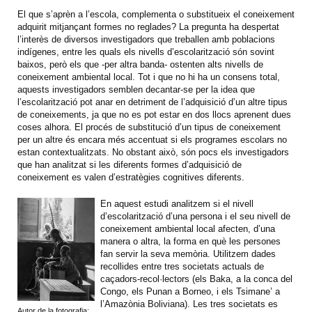
El que s’aprèn a l’escola, complementa o substitueix el coneixement
adquirit mitjançant formes no reglades? La pregunta ha despertat
l’interès de diversos investigadors que treballen amb poblacions
indígenes, entre les quals els nivells d’escolarització són sovint
baixos, però els que -per altra banda- ostenten alts nivells de
coneixement ambiental local. Tot i que no hi ha un consens total,
aquests investigadors semblen decantar-se per la idea que
l’escolarització pot anar en detriment de l’adquisició d’un altre tipus
de coneixements, ja que no es pot estar en dos llocs aprenent dues
coses alhora. El procés de substitució d’un tipus de coneixement
per un altre és encara més accentuat si els programes escolars no
estan contextualitzats. No obstant això, són pocs els investigadors
que han analitzat si les diferents formes d’adquisició de
coneixement es valen d’estratègies cognitives diferents.
En aquest estudi analitzem si el nivell
d’escolarització d’una persona i el seu nivell de
coneixement ambiental local afecten, d’una
manera o altra, la forma en què les persones
fan servir la seva memòria. Utilitzem dades
recollides entre tres societats actuals de
caçadors-recol·lectors (els Baka, a la conca del
Congo, els Punan a Borneo, i els Tsimane’ a
l’Amazònia Boliviana). Les tres societats es
Autor de la fotografia: