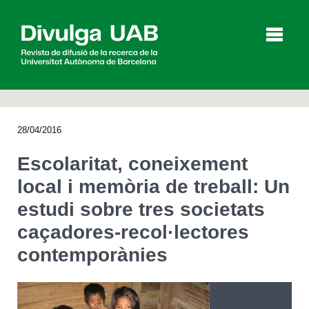
p
a
l
28/04/2016
Articles
Entrevistes
Vídeos
Escolaritat, coneixement
local i memòria de treball: Un
estudi sobre tres societats
Agenda
caçadores-recol·lectores
contemporànies
English
Español
CERCAR