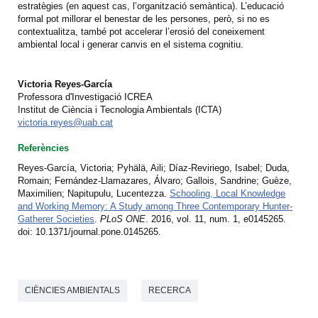
estratègies (en aquest cas, l’organització semàntica). L’educació
formal pot millorar el benestar de les persones, però, si no es
contextualitza, també pot accelerar l’erosió del coneixement
ambiental local i generar canvis en el sistema cognitiu.
Victoria Reyes-García
Professora d'Investigació ICREA
Institut de Ciència i Tecnologia Ambientals (ICTA)
victoria.reyes@uab.cat
Referències
Reyes-García, Victoria; Pyhälä, Aili; Díaz-Reviriego, Isabel; Duda,
Romain; Fernández-Llamazares, Álvaro; Gallois, Sandrine; Guèze,
Maximilien; Napitupulu, Lucentezza.
Schooling, Local Knowledge
and Working Memory: A Study among Three Contemporary Hunter-
Gatherer Societies
.
PLoS ONE
. 2016, vol. 11, num. 1, e0145265.
doi: 10.1371/journal.pone.0145265.
CIÈNCIES AMBIENTALS
RECERCA