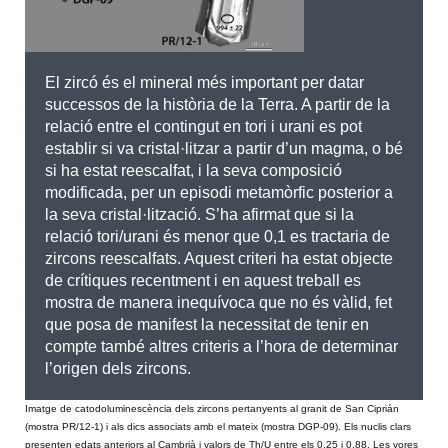
El zircó és el mineral més important per datar
successos de la història de la Terra. A partir de la
relació entre el contingut en tori i urani es pot
establir si va cristal·litzar a partir d’un magma, o bé
si ha estat reescalfat, i la seva composició
modificada, per un episodi metamòrfic posterior a
la seva cristal·lització. S’ha afirmat que si la
relació tori/urani és menor que 0,1 es tractaria de
zircons reescalfats. Aquest criteri ha estat objecte
de crítiques recentment i en aquest treball es
mostra de manera inequívoca que no és vàlid, fet
que posa de manifest la necessitat de tenir en
compte també altres criteris a l’hora de determinar
l’origen dels zircons.
Imatge de catodoluminescència dels zircons pertanyents al granit de San Ciprián
(mostra PR/12-1) i als dics associats amb el mateix (mostra DGP-09). Els nuclis clars
presenten edats anteriors al Cambrià i valors de Th/U entre els 0,25 i 0,88. Les vores