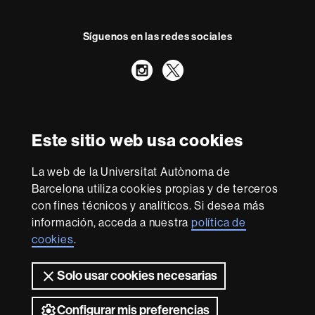
a
l
e
Síguenos en las redes sociales
A
s
l
y
Instagram
Twitter
u
d
m
e
n
D
Reconocimiento internacional de la excelencia
i
i
v
HR
Este sitio web usa cookies
u
Excellence
l
in
g
Research
La web de la Universitat Autònoma de
a
-
Con la financiación de
Barcelona utiliza cookies propias y de terceros
c
Euraxess
con fines técnicos y analíticos. Si desea más
i
ó
información, acceda a nuestra
política de
n
cookies
.
Sobre
esta
Solo usar cookies necesarias
web
Aviso legal
Protección de datos
Sobre el
web
Accesibilidad web
Mapa del web UAB
Configurar mis preferencias