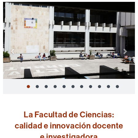
Previous
Nex
slide
slid
La Facultad de Ciencias:
calidad e innovación docente
e investigadora