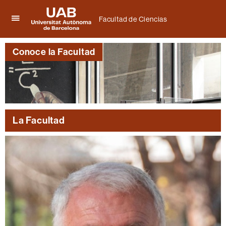
Facultad de Ciencias
Clica
UAB
aquí
Universitat
para
Conoce la Facultad
Autònoma
desplegar
de
el
Barcelona
menú
de
Facultad
de
Ciencias
La Facultad