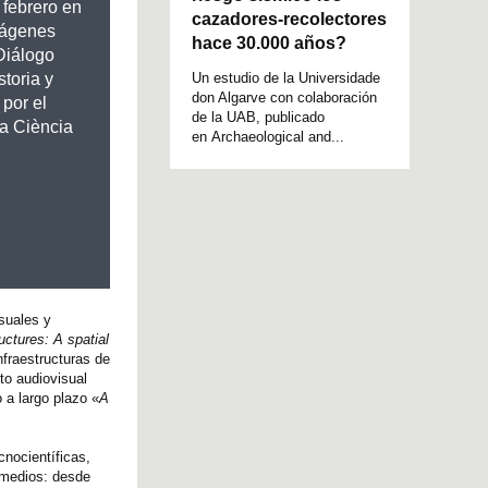
 febrero en
cazadores-recolectores
mágenes
hace 30.000 años?
Diálogo
Un estudio de la Universidade
storia y
don Algarve con colaboración
 por el
de la UAB, publicado
 la Ciència
en Archaeological and...
isuales y
uctures: A spatial
nfraestructuras de
to audiovisual
 a largo plazo «
A
cnocientíficas,
s medios: desde