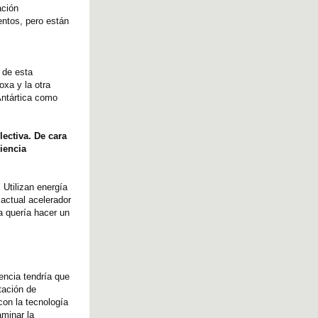
ación
entos, pero están
 de esta
oxa y la otra
Antártica como
ectiva. De cara
iencia
Utilizan energía
 actual acelerador
a quería hacer un
encia tendría que
tación de
con la tecnología
minar la