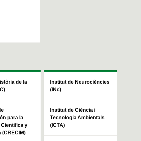
istòria de la
Institut de Neurociències
HC)
(INc)
de
Institut de Ciència i
ón para la
Tecnologia Ambientals
Científica y
(ICTA)
a (CRECIM)