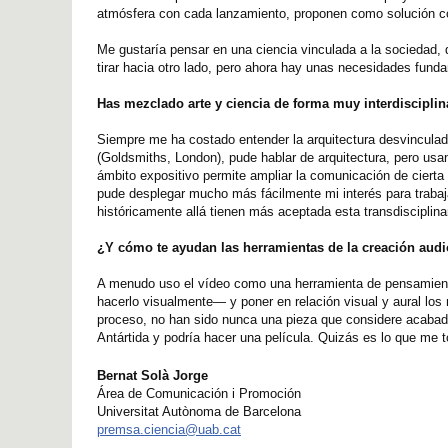
atmósfera con cada lanzamiento, proponen como solución col
Me gustaría pensar en una ciencia vinculada a la sociedad,
tirar hacia otro lado, pero ahora hay unas necesidades fund
Has mezclado arte y ciencia de forma muy interdisciplin
Siempre me ha costado entender la arquitectura desvinculada
(Goldsmiths, London), pude hablar de arquitectura, pero usan
ámbito expositivo permite ampliar la comunicación de cierta 
pude desplegar mucho más fácilmente mi interés para trabajar
históricamente allá tienen más aceptada esta transdisciplin
¿Y cómo te ayudan las herramientas de la creación audiovi
A menudo uso el vídeo como una herramienta de pensamiento 
hacerlo visualmente— y poner en relación visual y aural los
proceso, no han sido nunca una pieza que considere acabada
Antártida y podría hacer una película. Quizás es lo que me 
Bernat Solà Jorge
Área de Comunicación i Promoción
Universitat Autònoma de Barcelona
premsa.ciencia@uab.cat