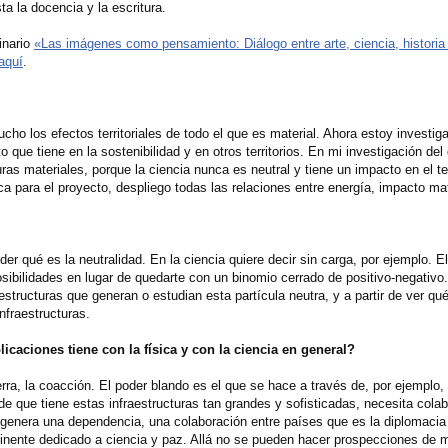
ta la docencia y la escritura.
inario
«Las imágenes como pensamiento: Diálogo entre arte, ciencia, historia 
aquí
.
ho los efectos territoriales de todo el que es material. Ahora estoy investig
o que tiene en la sostenibilidad y en otros territorios. En mi investigación del
turas materiales, porque la ciencia nunca es neutral y tiene un impacto en el terr
ica para el proyecto, despliego todas las relaciones entre energía, impacto ma
der qué es la neutralidad. En la ciencia quiere decir sin carga, por ejemplo. 
ibilidades en lugar de quedarte con un binomio cerrado de positivo-negativo.
fraestructuras que generan o estudian esta partícula neutra, y a partir de ver q
infraestructuras.
icaciones tiene con la física y con la ciencia en general?
erra, la coacción. El poder blando es el que se hace a través de, por ejemplo, l
de que tiene estas infraestructuras tan grandes y sofisticadas, necesita colab
 genera una dependencia, una colaboración entre países que es la diplomacia 
ntinente dedicado a ciencia y paz. Allá no se pueden hacer prospecciones de 