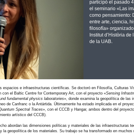
participó el pasado 4
el seminario «Las i
como pensamiento: 
entre arte, ciencia, hi
filosofía» organizado
Institut d’Història de
de la UAB.
s espacios e infraestructuras científicas. Se doctoró en Filosofía, Culturas V
 con el Baltic Centre for Contemporary Art, con el proyecto «
Sensing Infrastr
ound fundamental physics laboratories
», donde examina la geopolítica de las i
áneo de Canfranc o la Antártida. Últimamente ha estado implicada en el proyec
 Quantum Spectral Traces
», con el CCCB y Hangar, ambos dentro del proyecto
iento artístico del CCCB).
echo abordan las dimensiones políticas y materiales de las infraestructuras te
s, y la geopolítica de los materiales. Su trabajo se ha transformado en mucho