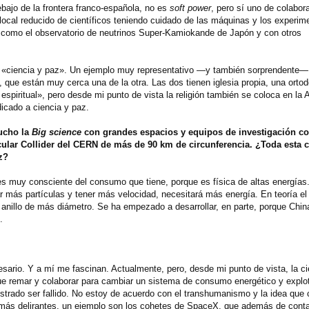
bajo de la frontera franco-española, no es
soft power
, pero sí uno de colabor
local reducido de científicos teniendo cuidado de las máquinas y los experim
 como el observatorio de neutrinos Super-Kamiokande de Japón y con otros
 a «ciencia y paz». Un ejemplo muy representativo —y también sorprendente—
e, que están muy cerca una de la otra. Las dos tienen iglesia propia, una ortod
piritual», pero desde mi punto de vista la religión también se coloca en la 
dicado a ciencia y paz.
ucho la
Big science
con grandes espacios y equipos de investigación col
ular Collider del CERN de más de 90 km de circunferencia. ¿Toda esta c
z?
s muy consciente del consumo que tiene, porque es física de altas energías. 
r más partículas y tener más velocidad, necesitará más energía. En teoría el
n anillo de más diámetro. Se ha empezado a desarrollar, en parte, porque Chin
.
cesario. Y a mí me fascinan. Actualmente, pero, desde mi punto de vista, la ci
ue remar y colaborar para cambiar un sistema de consumo energético y explo
trado ser fallido. No estoy de acuerdo con el transhumanismo y la idea que 
más delirantes, un ejemplo son los cohetes de SpaceX, que además de conta