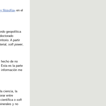
y filosofía»
en el
ando geopolítica
 doctorado
itorio. A partir
terial,
soft power
,
El hecho de no
 Esta es la parte
ué información me
a ciencia, la
orar entre
científica o
soft
minerales y no