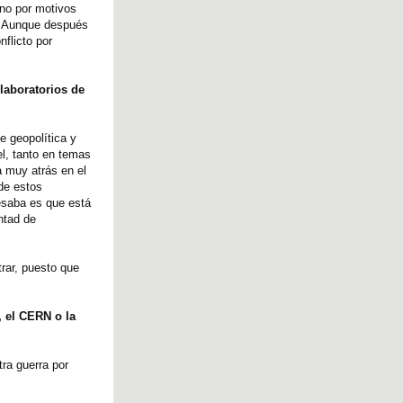
ino por motivos
r. Aunque después
flicto por
 laboratorios de
e geopolítica y
el, tanto en temas
a muy atrás en el
 de estos
resaba es que está
ntad de
rar, puesto que
 el CERN o la
tra guerra por