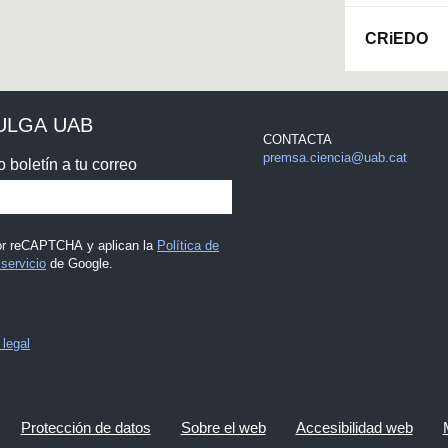
CRiEDO
ULGA UAB
CONTACTA
premsa.ciencia@uab.cat
o boletín a tu correo
por reCAPTCHA y aplican la
Política de
servicio
de Google.
 legal
Protección de datos
Sobre el web
Accesibilidad web