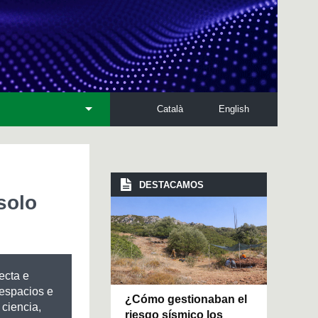
Català
English
DESTACAMOS
solo
ecta e
 espacios e
¿Cómo gestionaban el
 ciencia,
riesgo sísmico los