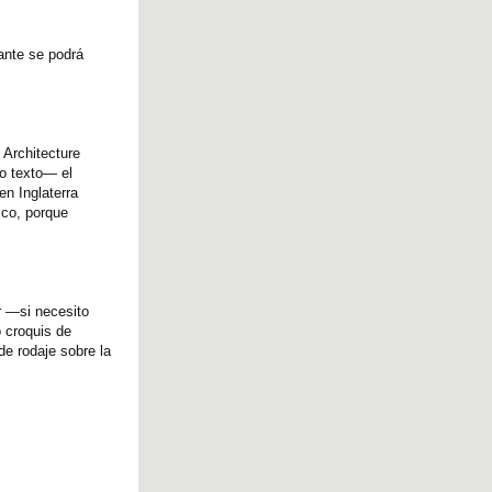
ante se podrá
 Architecture
 o texto— el
en Inglaterra
ico, porque
r —si necesito
 croquis de
e rodaje sobre la