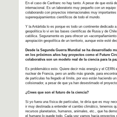
En el caso de Canfranc no hay tanto. A pesar de que está de
internacional. Es un laboratorio muy pequeño con un equipo 
colaborando con proyectos internacionales muy importantes
superequipamientos científicos de todo el mundo.
Y la Antártida lo es porque es todo un continente dedicado
geopolítica lo vi en las bases científicas de Rusia y de Chil
católica. Seguramente es para ofrecer un «acompañamiento es
apropiación geopolítica de un territorio, aunque este esté de
Desde la Segunda Guerra Mundial se ha desarrollado m
en los próximos años hay proyectos como el Future Circ
colaborativa son un modelo real de la ciencia para la pa
Es problemático esto. Quiere decir más energía y el CERN e
nuclear de Francia, pero un anillo más grande, para encontra
de partículas ha llegado al límite, por eso están haciendo u
colisionador, a pesar de que ya han desestimado el proyecto
¿Crees que son el futuro de la ciencia?
Si yo fuera una física de partículas, te diría que es muy ne
ir muy destinada a entender el cambio climático, tenemos q
recursos planetarios, humanos, animales, etc., que ha demos
el humano lo puede todo. Cada vez vamos hacia proyectos 