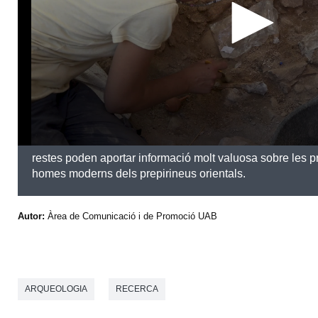
f
0
s
e
c
o
n
d
s
restes poden aportar informació molt valuosa sobre les p
homes moderns dels prepirineus orientals.
Autor:
Àrea de Comunicació i de Promoció UAB
ARQUEOLOGIA
RECERCA